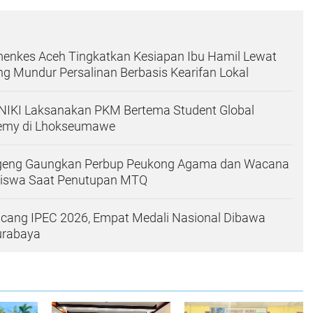
menkes Aceh Tingkatkan Kesiapan Ibu Hamil Lewat
ng Mundur Persalinan Berbasis Kearifan Lokal
IKI Laksanakan PKM Bertema Student Global
emy di Lhokseumawe
eng Gaungkan Perbup Peukong Agama dan Wacana
iswa Saat Penutupan MTQ
ang IPEC 2026, Empat Medali Nasional Dibawa
urabaya