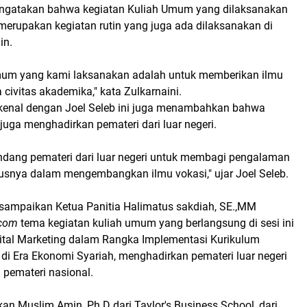
gatakan bahwa kegiatan Kuliah Umum yang dilaksanakan
merupakan kegiatan rutin yang juga ada dilaksanakan di
in.
mum yang kami laksanakan adalah untuk memberikan ilmu
ivitas akademika," kata Zulkarnaini.
dikenal dengan Joel Seleb ini juga menambahkan bahwa
 juga menghadirkan pemateri dari luar negeri.
ndang pemateri dari luar negeri untuk membagi pengalaman
susnya dalam mengembangkan ilmu vokasi," ujar Joel Seleb.
isampaikan Ketua Panitia Halimatus sakdiah, SE.,MM
.com
tema kegiatan kuliah umum yang berlangsung di sesi ini
gital Marketing dalam Rangka Implementasi Kurikulum
i Era Ekonomi Syariah, menghadirkan pemateri luar negeri
 pemateri nasional.
n Muslim Amin, Ph.D dari Taylor's Business School, dari