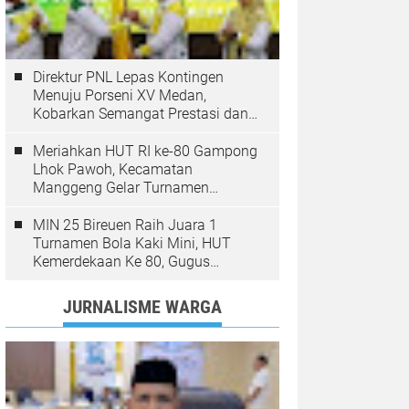
Direktur PNL Lepas Kontingen
Menuju Porseni XV Medan,
Kobarkan Semangat Prestasi dan
Sportivitas
Meriahkan HUT RI ke-80 Gampong
Lhok Pawoh, Kecamatan
Manggeng Gelar Turnamen
Sepakbola. Ini Pesan Camat
MIN 25 Bireuen Raih Juara 1
Turnamen Bola Kaki Mini, HUT
Kemerdekaan Ke 80, Gugus
Jangka
JURNALISME WARGA