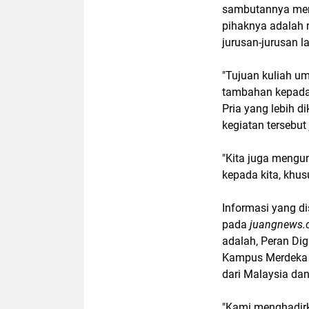
sambutannya men
pihaknya adalah 
jurusan-jurusan la
"Tujuan kuliah u
tambahan kepada c
Pria yang lebih 
kegiatan tersebut
"Kita juga mengu
kepada kita, khu
Informasi yang d
pada
juangnews
adalah, Peran Di
Kampus Merdeka d
dari Malaysia dan
"Kami menghadirka