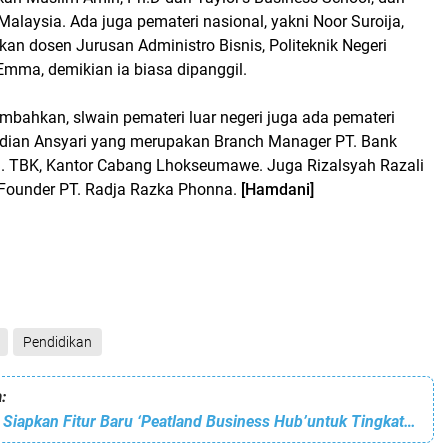
 Malaysia. Ada juga pemateri nasional, yakni Noor Suroija,
n dosen Jurusan Administro Bisnis, Politeknik Negeri
Emma, demikian ia biasa dipanggil.
ahkan, slwain pemateri luar negeri juga ada pemateri
ardian Ansyari yang merupakan Branch Manager PT. Bank
a. TBK, Kantor Cabang Lhokseumawe. Juga Rizalsyah Razali
Founder PT. Radja Razka Phonna.
[Hamdani]
Pendidikan
:
Pantau Gambut Siapkan Fitur Baru ‘Peatland Business Hub’untuk Tingkatkan Potensi Komoditas di Lahan Gambut