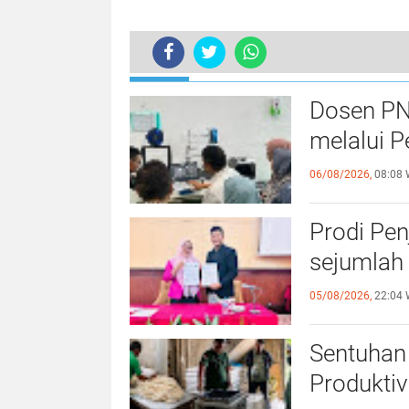
TERKINI
Ini Pesan Moral Wadir I PNL Saat 
Dosen PN
melalui P
06/08/2026,
08:08 
Prodi Pe
sejumlah 
05/08/2026,
22:04 
Sentuhan 
Produktiv