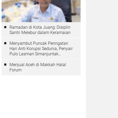
Ramadan di Kota Juang: Disiplin
Santri Melebur dalam Keramaian
Menyambut Puncak Peringatan
Hari Anti Korupsi Sedunia, Penyair
Pulo Lasman Simanjuntak
Menurunkan Tiga Sajak Soroti
Korupsi di Indonesia
Menjual Aceh di Makkah Halal
Forum