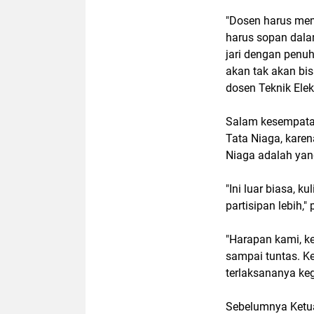
"Dosen harus me
harus sopan dala
jari dengan penu
akan tak akan bisa
dosen Teknik Elekt
Salam kesempatan
Tata Niaga, kare
Niaga adalah yang
"Ini luar biasa, 
partisipan lebih,"
"Harapan kami, k
sampai tuntas. K
terlaksananya kegi
Sebelumnya Ketua 