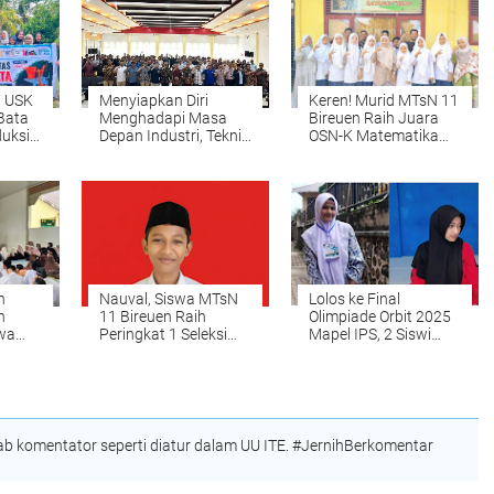
n USK
Menyiapkan Diri
Keren! Murid MTsN 11
 Bata
Menghadapi Masa
Bireuen Raih Juara
duksi
Depan Industri, Teknik
OSN-K Matematika
Mesin PNL Gelar
2026, Siap Melaju ke
Kuliah Umum
Tingkat Provinsi
Bersama Deputi
Operasi BPMA
n
Nauval, Siswa MTsN
Lolos ke Final
n
11 Bireuen Raih
Olimpiade Orbit 2025
swa
Peringkat 1 Seleksi
Mapel IPS, 2 Siswi
ullah
OMI 2025 Tingkat
MTsN 11 Bireuen Siap
Kabupaten
Harumkan Aceh di
Tingkat Nasional
 komentator seperti diatur dalam UU ITE. #JernihBerkomentar