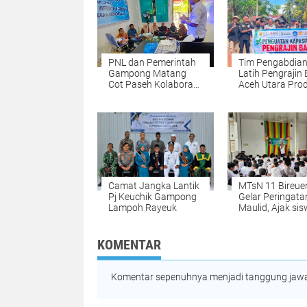
PNL dan Pemerintah
Tim Pengabdia
Gampong Matang
Latih Pengrajin
Cot Paseh Kolaborasi
Aceh Utara Pro
Bangun SDM
Bata Ramah
Pengelola Website
Lingkungan dari
Desa
Lumpur Banjir
Camat Jangka Lantik
MTsN 11 Bireue
Pj Keuchik Gampong
Gelar Peringata
Lampoh Rayeuk
Maulid, Ajak si
mencintai Rasul
SAW
KOMENTAR
Komentar sepenuhnya menjadi tanggung jawab