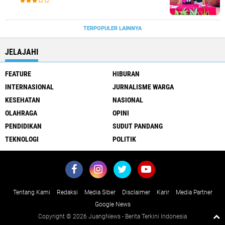
TERPOPULER LAINNYA
JELAJAHI
FEATURE
HIBURAN
INTERNASIONAL
JURNALISME WARGA
KESEHATAN
NASIONAL
OLAHRAGA
OPINI
PENDIDIKAN
SUDUT PANDANG
TEKNOLOGI
POLITIK
Tentang Kami
Redaksi
Media Siber
Disclaimer
Karir
Media Partner
Google News
Copyright ©
2026 JuangNews - Berita Terkini Indonesia