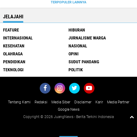
TERPOPULER LAINNYA
JELAJAHI
FEATURE
HIBURAN
INTERNASIONAL
JURNALISME WARGA
KESEHATAN
NASIONAL
OLAHRAGA
OPINI
PENDIDIKAN
SUDUT PANDANG
TEKNOLOGI
POLITIK
Tentang Kami
Redaksi
Media Siber
Disclaimer
Karir
Media Partner
Google News
Copyright ©
2026 JuangNews - Berita Terkini Indonesia