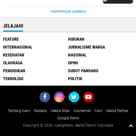
TERPOPULER LAINNYA
JELAJAHI
FEATURE
HIBURAN
INTERNASIONAL
JURNALISME WARGA
KESEHATAN
NASIONAL
OLAHRAGA
OPINI
PENDIDIKAN
SUDUT PANDANG
TEKNOLOGI
POLITIK
Tentang Kami
Redaksi
Media Siber
Disclaimer
Karir
Media Partner
Google News
Copyright ©
2026 JuangNews - Berita Terkini Indonesia