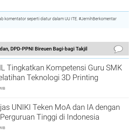
tan
Utara Laksanakan
KKL
 komentator seperti diatur dalam UU ITE. #JernihBerkomentar
an, DPD-PPNI Bireuen Bagi-bagi Takjil
L Tingkatkan Kompetensi Guru SMK
elatihan Teknologi 3D Printing
WIB
njas UNIKI Teken MoA dan IA dengan
Perguruan Tinggi di Indonesia
WIB