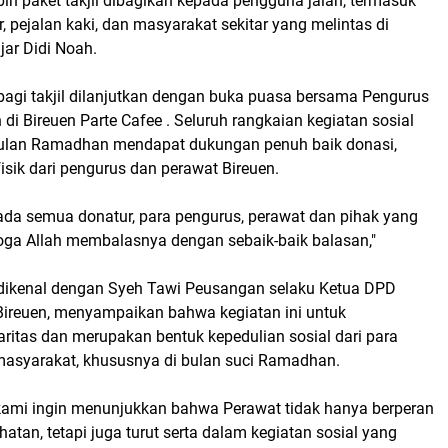
ih paket takjil dibagikan kepada pengguna jalan, termasuk
 pejalan kaki, dan masyarakat sekitar yang melintas di
ujar Didi Noah.
bagi takjil dilanjutkan dengan buka puasa bersama Pengurus
di Bireuen Parte Cafee . Seluruh rangkaian kegiatan sosial
bulan Ramadhan mendapat dukungan penuh baik donasi,
sik dari pengurus dan perawat Bireuen.
ada semua donatur, para pengurus, perawat dan pihak yang
a Allah membalasnya dengan sebaik-baik balasan,"
 dikenal dengan Syeh Tawi Peusangan selaku Ketua DPD
ireuen, menyampaikan bahwa kegiatan ini untuk
ritas dan merupakan bentuk kepedulian sosial dari para
asyarakat, khususnya di bulan suci Ramadhan.
, kami ingin menunjukkan bahwa Perawat tidak hanya berperan
atan, tetapi juga turut serta dalam kegiatan sosial yang