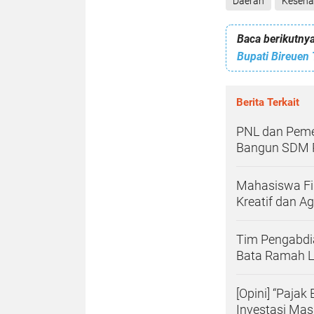
Daerah
Keseha
Baca berikutnya
Berita Terkait
PNL dan Peme
Bangun SDM P
Mahasiswa Fi
Kreatif dan A
Tim Pengabdia
Bata Ramah L
[Opini] “Paja
Investasi Mas