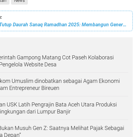
tan
News
:
Bupati Bireuen Tutup Daurah Sanaq Ramadhan 2025: Membangun Generasi Qur'ani
rintah Gampong Matang Cot Paseh Kolaborasi
engelola Website Desa
kom Umuslim dinobatkan sebagai Agam Ekonomi
gam Entrepreneur Bireuen
n USK Latih Pengrajin Bata Aceh Utara Produksi
ingkungan dari Lumpur Banjir
k Bukan Musuh Gen Z: Saatnya Melihat Pajak Sebagai
a Depan”