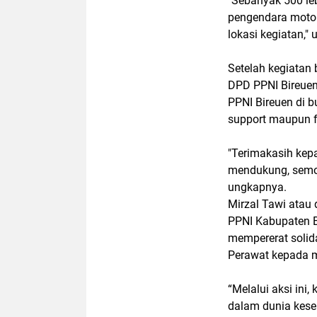
"Sebanyak 500 leb
pengendara motor,
lokasi kegiatan," 
Setelah kegiatan 
DPD PPNI Bireuen 
PPNI Bireuen di 
support maupun fi
"Terimakasih kep
mendukung, semog
ungkapnya.
Mirzal Tawi atau
PPNI Kabupaten B
mempererat solida
Perawat kepada m
“Melalui aksi ini
dalam dunia keseh