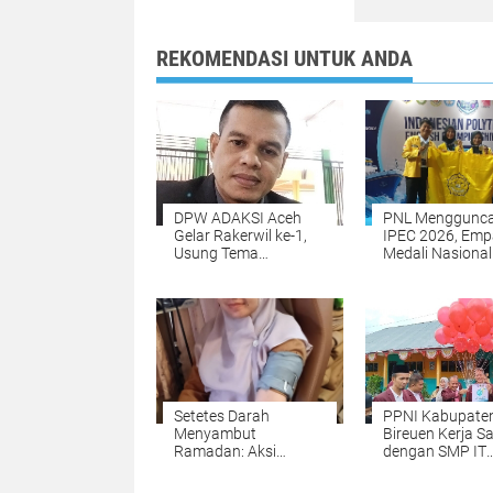
REKOMENDASI UNTUK ANDA
DPW ADAKSI Aceh
PNL Menggunc
Gelar Rakerwil ke-1,
IPEC 2026, Emp
Usung Tema
Medali Nasional
Kesejahteraan Dosen
Dibawa Pulang 
dan Penguatan
Surabaya
Organisasi
Setetes Darah
PPNI Kabupate
Menyambut
Bireuen Kerja 
Ramadan: Aksi
dengan SMP IT
Kemanusiaan
Muhammadiya
Yayasan Zurisma di
Bireuen Laksan