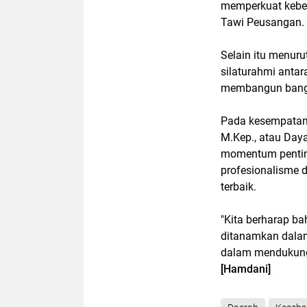
memperkuat keber
Tawi Peusangan.
Selain itu menuru
silaturahmi anta
membangun bangs
Pada kesempatan 
M.Kep., atau Day
momentum penting
profesionalisme 
terbaik.
"Kita berharap b
ditanamkan dalam
dalam mendukung 
[Hamdani]