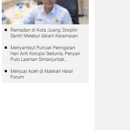
Ramadan di Kota Juang: Disiplin
Santri Melebur dalam Keramaian
Menyambut Puncak Peringatan
Hari Anti Korupsi Sedunia, Penyair
Pulo Lasman Simanjuntak
Menurunkan Tiga Sajak Soroti
Korupsi di Indonesia
Menjual Aceh di Makkah Halal
Forum