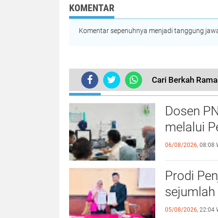
Peusangan
Edukasi Keseha
KOMENTAR
Komentar sepenuhnya menjadi tanggung jawab
Cari Berkah Ramad
TERKINI
Dosen PN
melalui P
06/08/2026,
08:08 
Prodi Pe
sejumlah 
05/08/2026,
22:04 