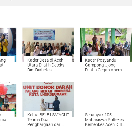
ang
Kader Desa di Aceh
Kader Posyandu
at
Utara Dilatih Deteksi
Gampong Ujong
Dini Diabetes
Dilatih Cegah Anemia
dari
Gestasional pada Ibu
pada Ibu Hamil
Hamil
n
Ketua BFLF LSM'ACUT
Sebanyak 105
Sama
Terima Dua
Mahasiswa Poltekes
Penghargaan dari
Kemenkes Aceh DIII
h
UDD. PMI Kota
Keperawatan dan
akan
Lhokseumawe
Kebidanan Aceh