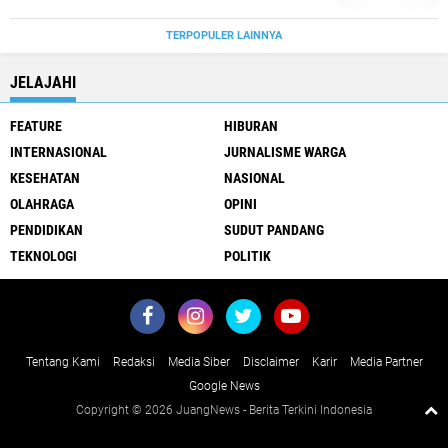
TERPOPULER LAINNYA
JELAJAHI
FEATURE
HIBURAN
INTERNASIONAL
JURNALISME WARGA
KESEHATAN
NASIONAL
OLAHRAGA
OPINI
PENDIDIKAN
SUDUT PANDANG
TEKNOLOGI
POLITIK
Tentang Kami
Redaksi
Media Siber
Disclaimer
Karir
Media Partner
Google News
Copyright ©
2026 JuangNews - Berita Terkini Indonesia