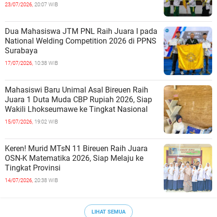
23/07/2026,
20:07 WIB
Dua Mahasiswa JTM PNL Raih Juara I pada
National Welding Competition 2026 di PPNS
Surabaya
17/07/2026,
10:38 WIB
Mahasiswi Baru Unimal Asal Bireuen Raih
Juara 1 Duta Muda CBP Rupiah 2026, Siap
Wakili Lhokseumawe ke Tingkat Nasional
15/07/2026,
19:02 WIB
Keren! Murid MTsN 11 Bireuen Raih Juara
OSN-K Matematika 2026, Siap Melaju ke
Tingkat Provinsi
14/07/2026,
20:38 WIB
LIHAT SEMUA