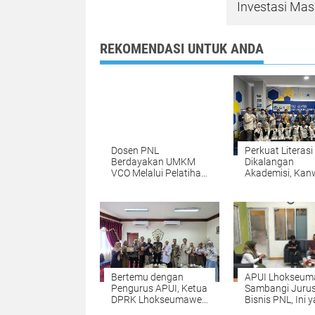
Investasi Mas
REKOMENDASI UNTUK ANDA
Dosen PNL
Perkuat Literasi
Berdayakan UMKM
Dikalangan
VCO Melalui Pelatihan
Akademisi, Kanw
Deodorant dan Nata
Pajak Aceh Res
de Coco Serta Inovasi
Tax CenterJuru
Teknologi di Desa
Bisnis PNL
Jambo Timu,
Lhokseumawe
Bertemu dengan
APUI Lhokseu
Pengurus APUI, Ketua
Sambangi Juru
DPRK Lhokseumawe
Bisnis PNL, Ini 
Nyatakan Dukung
Dibahas