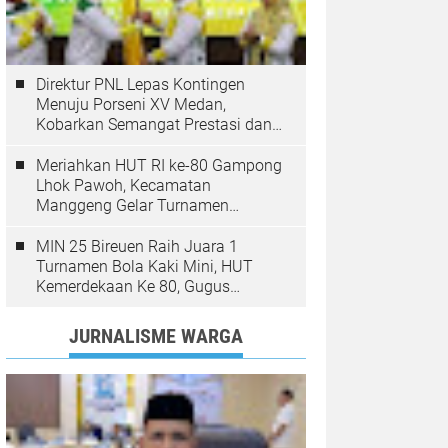
Direktur PNL Lepas Kontingen
Menuju Porseni XV Medan,
Kobarkan Semangat Prestasi dan
Sportivitas
Meriahkan HUT RI ke-80 Gampong
Lhok Pawoh, Kecamatan
Manggeng Gelar Turnamen
Sepakbola. Ini Pesan Camat
MIN 25 Bireuen Raih Juara 1
Turnamen Bola Kaki Mini, HUT
Kemerdekaan Ke 80, Gugus
Jangka
JURNALISME WARGA