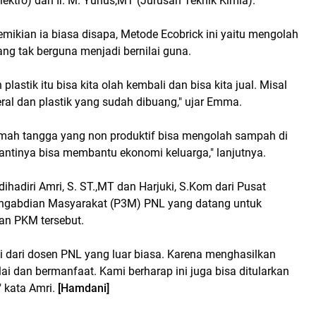
lektro) dan Ir. M. Yunus,MT (Jurusan Teknik Kimia).
ikian ia biasa disapa, Metode Ecobrick ini yaitu mengolah
ng tak berguna menjadi bernilai guna.
lastik itu bisa kita olah kembali dan bisa kita jual. Misal
neral dan plastik yang sudah dibuang," ujar Emma.
rumah tangga yang non produktif bisa mengolah sampah di
ntinya bisa membantu ekonomi keluarga," lanjutnya.
dihadiri Amri, S. ST.,MT dan Harjuki, S.Kom dari Pusat
engabdian Masyarakat (P3M) PNL yang datang untuk
an PKM tersebut.
si dari dosen PNL yang luar biasa. Karena menghasilkan
lai dan bermanfaat. Kami berharap ini juga bisa ditularkan
" kata Amri.
[Hamdani]