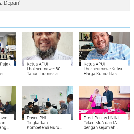
a Depan”
 Pajak
Ketua APUI
Ketua APUI
Lhokseumawe: 80
Lhokseumawe Kritisi
il
Tahun Indonesia
Harga Komoditas
mikan
Merdeka, Laju
Pangan yang
san
Pertumbuhan
Melonjak Naik dan
Ekonomi Aceh dan
Inflasi
Lhokseumawe Masih
Terpuruk
mawe
Dosen PNL
Prodi Penjas UNIKI
san
Tingkatkan
Teken MoA dan IA
yang
Kompetensi Guru
dengan sejumlah
SMK melalui Pelatihan
Perguruan Tinggi di