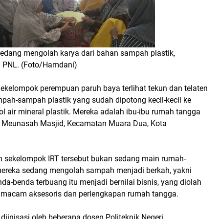
edang mengolah karya dari bahan sampah plastik,
n PNL. (Foto/Hamdani)
Sekelompok perempuan paruh baya terlihat tekun dan telaten
h-sampah plastik yang sudah dipotong kecil-kecil ke
 air mineral plastik. Mereka adalah ibu-ibu rumah tangga
g Meunasah Masjid, Kecamatan Muara Dua, Kota
n sekelompok IRT tersebut bukan sedang main rumah-
mereka sedang mengolah sampah menjadi berkah, yakni
da-benda terbuang itu menjadi bernilai bisnis, yang diolah
 macam aksesoris dan perlengkapan rumah tangga.
 diinisasi oleh beberapa dosen Politeknik Negeri