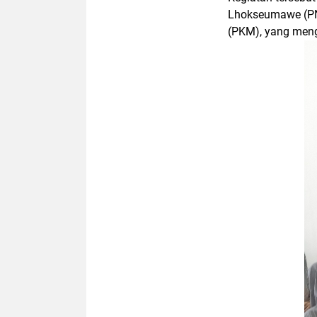
Lhokseumawe (PN
(PKM), yang men