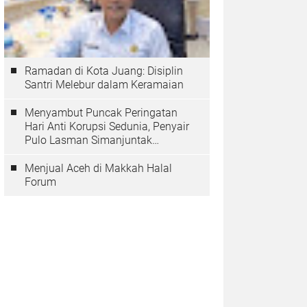
Ramadan di Kota Juang: Disiplin
Santri Melebur dalam Keramaian
Menyambut Puncak Peringatan
Hari Anti Korupsi Sedunia, Penyair
Pulo Lasman Simanjuntak
Menurunkan Tiga Sajak Soroti
Korupsi di Indonesia
Menjual Aceh di Makkah Halal
Forum