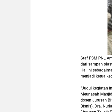
Staf P3M PNL Amr
dari sampah plasti
Hal ini sebagaim
menjadi ketua keg
"Judul kegiatan 
Meunasah Masjid 
dosen Jurusan Bi
Bisnis), Dra. Nurl