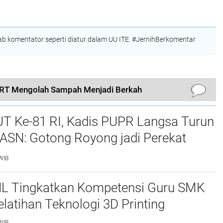
Teknologi 3D Printing
Indonesia
 komentator seperti diatur dalam UU ITE. #JernihBerkomentar
IRT Mengolah Sampah Menjadi Berkah
UT Ke-81 RI, Kadis PUPR Langsa Turun
ASN: Gotong Royong jadi Perekat
maan
WIB
L Tingkatkan Kompetensi Guru SMK
elatihan Teknologi 3D Printing
WIB