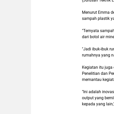
(Jurusan Teknik E
Menurut Emma dem
sampah plastik ya
"Ternyata sampah p
dari botol air mi
"Jadi ibuk-ibuk 
rumahnya yang na
Kegiatan itu juga 
Penelitian dan P
memantau kegiat
"Ini adalah inova
output yang berni
kepada yang lain,