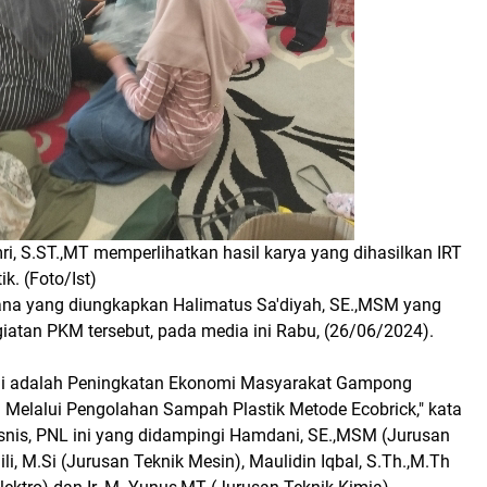
i, S.ST.,MT memperlihatkan hasil karya yang dihasilkan IRT
k. (Foto/Ist)
ana yang diungkapkan Halimatus Sa'diyah, SE.,MSM yang
iatan PKM tersebut, pada media ini Rabu, (26/06/2024).
ini adalah Peningkatan Ekonomi Masyarakat Gampong
Melalui Pengolahan Sampah Plastik Metode Ecobrick," kata
snis, PNL ini yang didampingi Hamdani, SE.,MSM (Jurusan
aili, M.Si (Jurusan Teknik Mesin), Maulidin Iqbal, S.Th.,M.Th