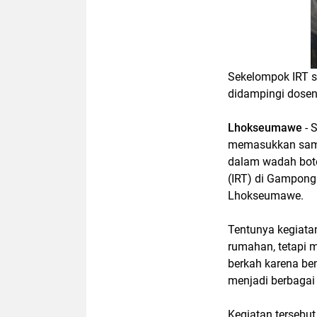
Sekelompok IRT s
didampingi dose
Lhokseumawe
- 
memasukkan sampa
dalam wadah botol
(IRT) di Gampon
Lhokseumawe.
Tentunya kegiata
rumahan, tetapi 
berkah karena ben
menjadi berbagai
Kegiatan tersebut