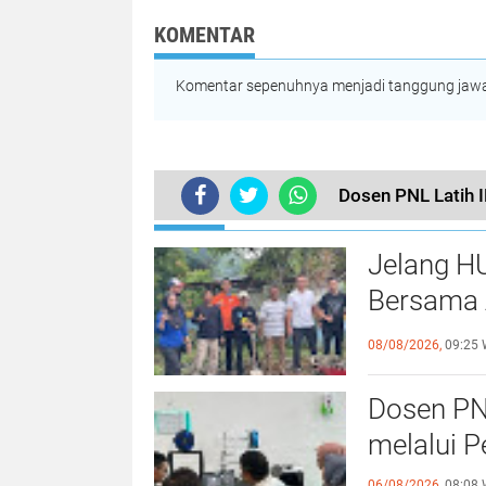
Pengembangan
UMKM
KOMENTAR
Komentar sepenuhnya menjadi tanggung jawab
Dosen PNL Latih 
TERKINI
Jelang H
Bersama 
Kebersa
08/08/2026,
09:25 
Dosen PN
melalui P
06/08/2026,
08:08 