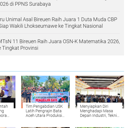
2026 di PPNS Surabaya
ru Unimal Asal Bireuen Raih Juara 1 Duta Muda CBP
Siap Wakili Lhokseumawe ke Tingkat Nasional
 MTsN 11 Bireuen Raih Juara OSN-K Matematika 2026,
 Tingkat Provinsi
ntah
Tim Pengabdian USK
Menyiapkan Diri
ng
Latih Pengrajin Bata
Menghadapi Masa
borasi
Aceh Utara Produksi
Depan Industri, Teknik
Bata Ramah
Mesin PNL Gelar
ite
Lingkungan dari
Kuliah Umum