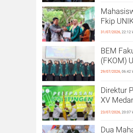
Mahasisw
Fkip UNIK
31/07/2026,
22:12 
BEM Faku
(
29/07/2026,
06:42 
Direktur 
XV Medan
Sportivit
23/07/2026,
20:07 
Dua Maha