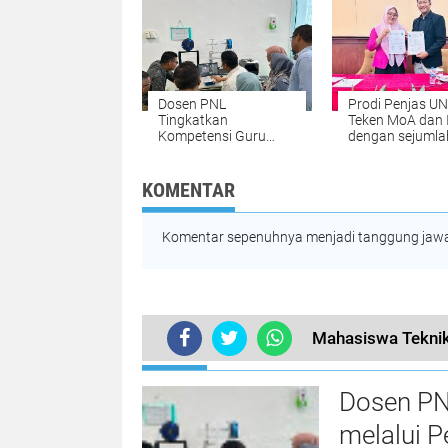
Desa
Dosen PNL
Prodi Penjas UN
Tingkatkan
Teken MoA dan 
Kompetensi Guru
dengan sejumla
SMK melalui Pelatihan
Perguruan Tingg
Teknologi 3D Printing
Indonesia
KOMENTAR
Komentar sepenuhnya menjadi tanggung jawab
Mahasiswa Teknik
TERKINI
Dosen PN
melalui P