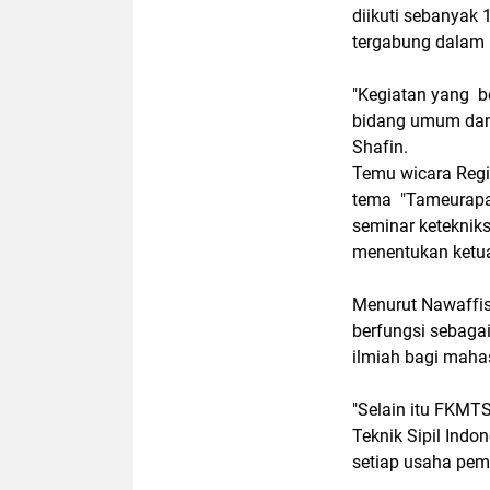
diikuti sebanyak 
tergabung dalam
"Kegiatan yang be
bidang umum dan 
Shafin.
Temu wicara Regi
tema "Tameurapat
seminar ketekniks
menentukan ketua
Menurut Nawaffis
berfungsi sebaga
ilmiah bagi mahas
"Selain itu FKMT
Teknik Sipil Indo
setiap usaha pem