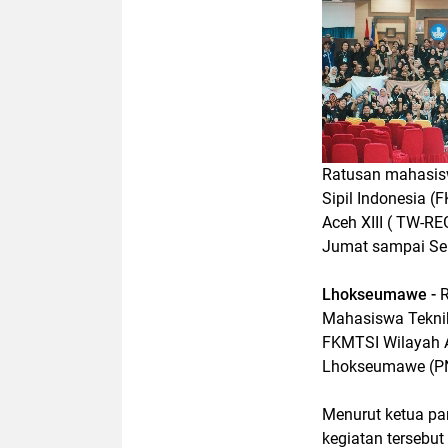
Ratusan mahasis
Sipil Indonesia 
Aceh XIII ( TW-RE
Jumat sampai Sen
Lhokseumawe -
Mahasiswa Teknik
FKMTSI Wilayah Ac
Lhokseumawe (PN
Menurut ketua pa
kegiatan tersebu