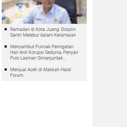
Ramadan di Kota Juang: Disiplin
Santri Melebur dalam Keramaian
Menyambut Puncak Peringatan
Hari Anti Korupsi Sedunia, Penyair
Pulo Lasman Simanjuntak
Menurunkan Tiga Sajak Soroti
Korupsi di Indonesia
Menjual Aceh di Makkah Halal
Forum