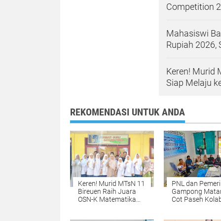
Competition 
Mahasiswi Ba
Rupiah 2026, 
Keren! Murid
Siap Melaju ke
REKOMENDASI UNTUK ANDA
Keren! Murid MTsN 11
PNL dan Pemeri
Bireuen Raih Juara
Gampong Mata
OSN-K Matematika
Cot Paseh Kola
2026, Siap Melaju ke
Bangun SDM
Tingkat Provinsi
Pengelola Webs