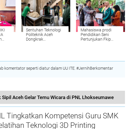
Lumpur Banjir
Bersama Deputi
Operasi BPMA
IKI
Sentuhan Teknologi
Mahasiswa prodi
IA
Politeknik Aceh
Pendidikan Seni
h
Dongkrak
Pertunjukan Fkip
i di
Produktivitas UMKM
UNIKI Raih Juara III
Roti di Aceh Besar
Peksimida
 komentator seperti diatur dalam UU ITE. #JernihBerkomentar
 Sipil Aceh Gelar Temu Wicara di PNL Lhokseumawe
L Tingkatkan Kompetensi Guru SMK
elatihan Teknologi 3D Printing