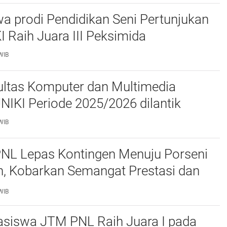
a prodi Pendidikan Seni Pertunjukan
I Raih Juara III Peksimida
WIB
ltas Komputer dan Multimedia
FKOM) UNIKI Periode 2025/2026 dilantik
WIB
PNL Lepas Kontingen Menuju Porseni
, Kobarkan Semangat Prestasi dan
as
WIB
siswa JTM PNL Raih Juara I pada