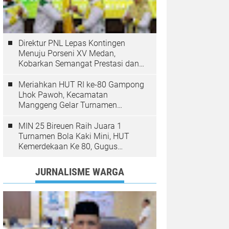
Direktur PNL Lepas Kontingen
Menuju Porseni XV Medan,
Kobarkan Semangat Prestasi dan
Sportivitas
Meriahkan HUT RI ke-80 Gampong
Lhok Pawoh, Kecamatan
Manggeng Gelar Turnamen
Sepakbola. Ini Pesan Camat
MIN 25 Bireuen Raih Juara 1
Turnamen Bola Kaki Mini, HUT
Kemerdekaan Ke 80, Gugus
Jangka
JURNALISME WARGA