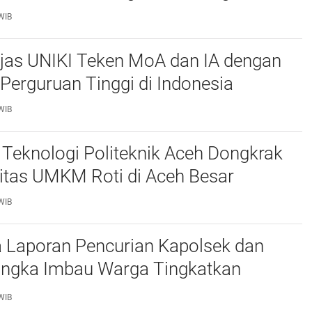
WIB
njas UNIKI Teken MoA dan IA dengan
Perguruan Tinggi di Indonesia
WIB
Teknologi Politeknik Aceh Dongkrak
itas UMKM Roti di Aceh Besar
WIB
 Laporan Pencurian Kapolsek dan
ngka Imbau Warga Tingkatkan
daan
WIB