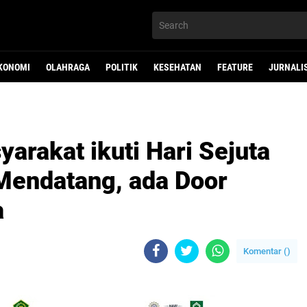
KONOMI
OLAHRAGA
POLITIK
KESEHATAN
FEATURE
JURNALI
arakat ikuti Hari Sejuta
 Mendatang, ada Door
a
Komentar (
)