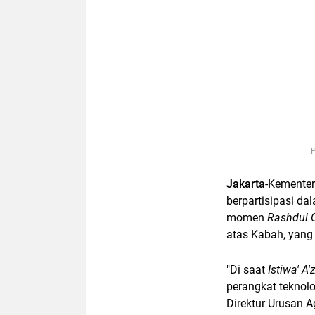
P
Jakarta
-Kemente
berpartisipasi d
momen
Rashdul 
atas Kabah, yang
"Di saat
Istiwa'
A'
perangkat teknolo
Direktur Urusan 