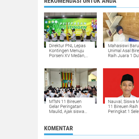
REKOMENDASI UNTUK ANDA
Direktur PNL Lepas
Mahasiswi Baru
Kontingen Menuju
Unimal Asal Bir
Porseni XV Medan,
Raih Juara 1 Du
Kobarkan Semangat
Muda CBP Rupi
Prestasi dan
2026, Siap Wakil
Sportivitas
Lhokseumawe k
Tingkat Nasiona
MTsN 11 Bireuen
Nauval, Siswa 
Gelar Peringatan
11 Bireuen Raih
Maulid, Ajak siswa
Peringkat 1 Sele
mencintai Rasulullah
OMI 2025 Tingk
SAW
Kabupaten
KOMENTAR