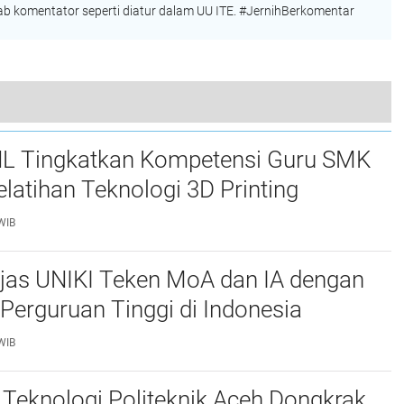
 komentator seperti diatur dalam UU ITE. #JernihBerkomentar
Kemenag ajak masyarakat ikuti Hari Sejuta Kiblat pada Senin Mendatang, ada Door Prize! ini syaratnya
L Tingkatkan Kompetensi Guru SMK
elatihan Teknologi 3D Printing
WIB
njas UNIKI Teken MoA dan IA dengan
Perguruan Tinggi di Indonesia
WIB
Teknologi Politeknik Aceh Dongkrak