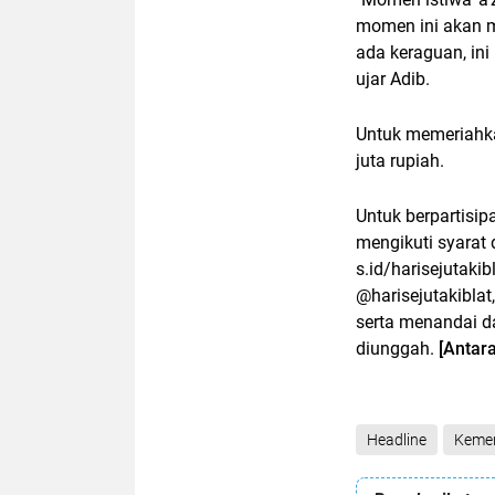
momen ini akan m
ada keraguan, ini
ujar Adib.
Untuk memeriah
juta rupiah.
Untuk berpartisip
mengikuti syarat 
s.id/harisejutaki
@harisejutakibla
serta menandai d
diunggah.
[Antar
Headline
Keme