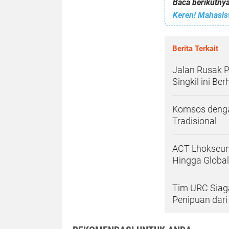
Baca berikutnya
Keren! Mahasis
Berita Terkait
Jalan Rusak P
Singkil ini B
Komsos denga
Tradisional
ACT Lhokseum
Hingga Global
Tim URC Sia
Penipuan dar