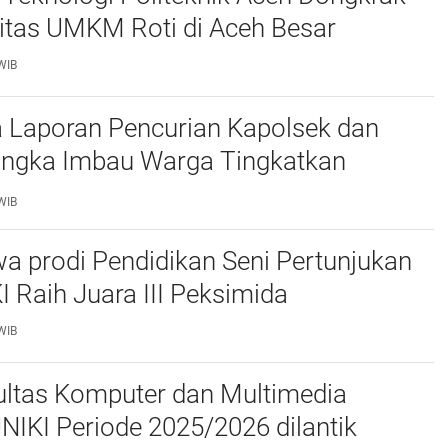
itas UMKM Roti di Aceh Besar
WIB
 Laporan Pencurian Kapolsek dan
ngka Imbau Warga Tingkatkan
daan
WIB
a prodi Pendidikan Seni Pertunjukan
I Raih Juara III Peksimida
WIB
ltas Komputer dan Multimedia
FKOM) UNIKI Periode 2025/2026 dilantik