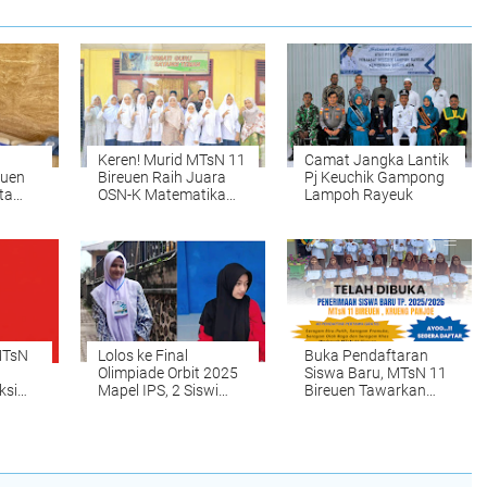
Keren! Murid MTsN 11
Camat Jangka Lantik
euen
Bireuen Raih Juara
Pj Keuchik Gampong
ta
OSN-K Matematika
Lampoh Rayeuk
ah
2026, Siap Melaju ke
i
Tingkat Provinsi
e
l
MTsN
Lolos ke Final
Buka Pendaftaran
Olimpiade Orbit 2025
Siswa Baru, MTsN 11
ksi
Mapel IPS, 2 Siswi
Bireuen Tawarkan
at
MTsN 11 Bireuen Siap
Program ini
Harumkan Aceh di
Tingkat Nasional