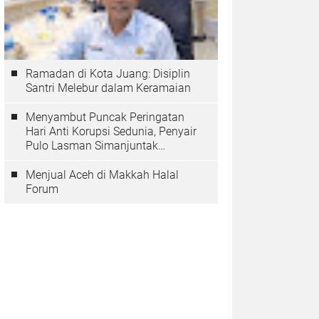
Ramadan di Kota Juang: Disiplin
Santri Melebur dalam Keramaian
Menyambut Puncak Peringatan
Hari Anti Korupsi Sedunia, Penyair
Pulo Lasman Simanjuntak
Menurunkan Tiga Sajak Soroti
Korupsi di Indonesia
Menjual Aceh di Makkah Halal
Forum