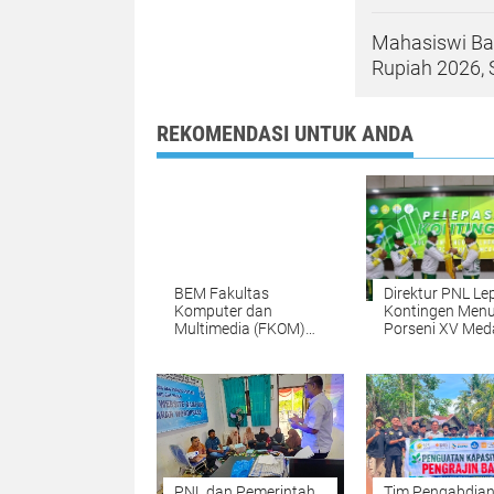
Mahasiswi Ba
Rupiah 2026, 
REKOMENDASI UNTUK ANDA
BEM Fakultas
Direktur PNL Le
Komputer dan
Kontingen Menu
Multimedia (FKOM)
Porseni XV Med
UNIKI Periode
Kobarkan Sema
2025/2026 dilantik
Prestasi dan
Sportivitas
PNL dan Pemerintah
Tim Pengabdia