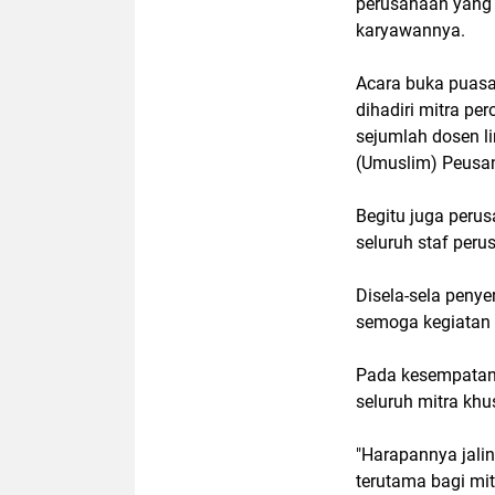
perusahaan yang 
karyawannya.
Acara buka puasa
dihadiri mitra per
sejumlah dosen l
(Umuslim) Peusan
Begitu juga peru
seluruh staf peru
Disela-sela peny
semoga kegiatan s
Pada kesempatan
seluruh mitra kh
"Harapannya jalin
terutama bagi mi