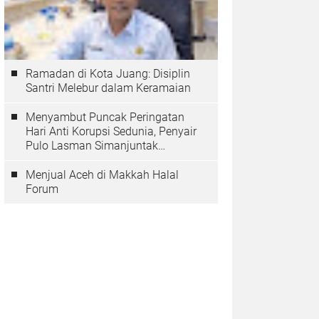
Ramadan di Kota Juang: Disiplin
Santri Melebur dalam Keramaian
Menyambut Puncak Peringatan
Hari Anti Korupsi Sedunia, Penyair
Pulo Lasman Simanjuntak
Menurunkan Tiga Sajak Soroti
Korupsi di Indonesia
Menjual Aceh di Makkah Halal
Forum