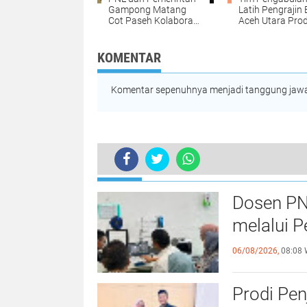
Gampong Matang
Latih Pengrajin
Cot Paseh Kolaborasi
Aceh Utara Pro
Bangun SDM
Bata Ramah
Pengelola Website
Lingkungan dari
Desa
Lumpur Banjir
KOMENTAR
Komentar sepenuhnya menjadi tanggung jawab
TERKINI
PT JSN Cabang Bireuen Gelar Buka 
Dosen PN
melalui P
06/08/2026,
08:08 
Prodi Pe