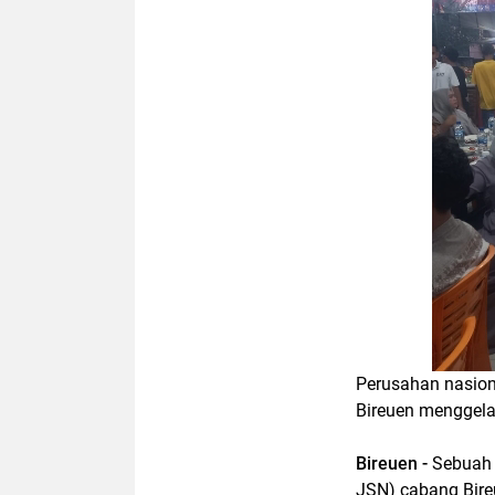
Perusahan nasion
Bireuen menggelar
Bireuen -
Sebuah 
JSN) cabang Bire