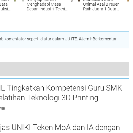
 Bata
Menghadapi Masa
Unimal Asal Bireuen
duksi
Depan Industri, Teknik
Raih Juara 1 Duta
Mesin PNL Gelar
Muda CBP Rupiah
Kuliah Umum
2026, Siap Wakili
Bersama Deputi
Lhokseumawe ke
Operasi BPMA
Tingkat Nasional
 komentator seperti diatur dalam UU ITE. #JernihBerkomentar
Puasa Bersama Mitra dan Santuni Anak Yatim
L Tingkatkan Kompetensi Guru SMK
elatihan Teknologi 3D Printing
WIB
njas UNIKI Teken MoA dan IA dengan