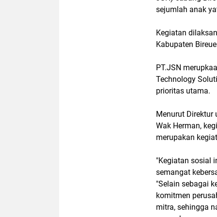
sejumlah anak ya
Kegiatan dilaksa
Kabupaten Bireue
PT.JSN merupkaan
Technology Soluti
prioritas utama.
Menurut Direktur
Wak Herman, keg
merupakan kegiat
"Kegiatan sosial
semangat kebersa
"Selain sebagai k
komitmen perusah
mitra, sehingga 