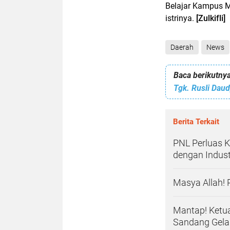
Belajar Kampus 
istrinya.
[Zulkifli]
Daerah
News
Baca berikutnya
Tgk. Rusli Dau
Berita Terkait
PNL Perluas K
dengan Industr
Masya Allah! 
Mantap! Ketu
Sandang Gelar