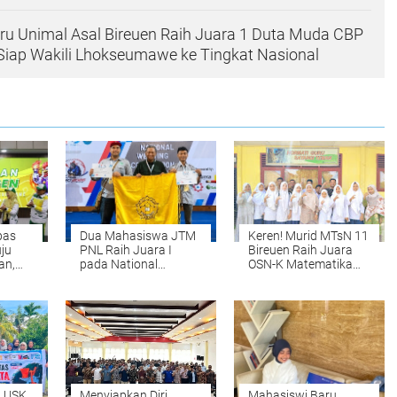
ru Unimal Asal Bireuen Raih Juara 1 Duta Muda CBP
Siap Wakili Lhokseumawe ke Tingkat Nasional
pas
Dua Mahasiswa JTM
Keren! Murid MTsN 11
ju
PNL Raih Juara I
Bireuen Raih Juara
an,
pada National
OSN-K Matematika
ngat
Welding Competition
2026, Siap Melaju ke
2026 di PPNS
Tingkat Provinsi
Surabaya
n USK
Menyiapkan Diri
Mahasiswi Baru