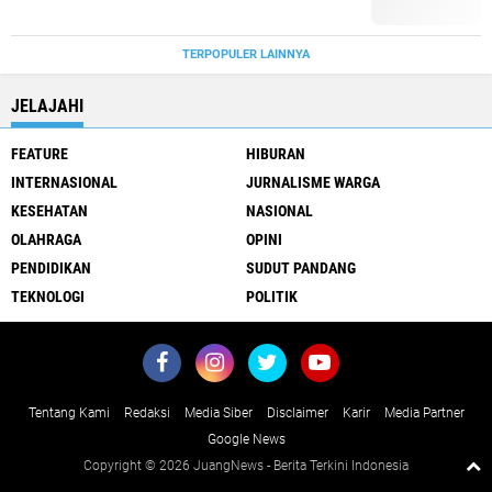
TERPOPULER LAINNYA
JELAJAHI
FEATURE
HIBURAN
INTERNASIONAL
JURNALISME WARGA
KESEHATAN
NASIONAL
OLAHRAGA
OPINI
PENDIDIKAN
SUDUT PANDANG
TEKNOLOGI
POLITIK
Tentang Kami
Redaksi
Media Siber
Disclaimer
Karir
Media Partner
Google News
Copyright ©
2026 JuangNews - Berita Terkini Indonesia