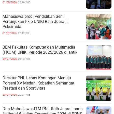
01/08/2026,
23:16 WIB
Mahasiswa prodi Pendidikan Seni
Pertunjukan Fkip UNIKI Raih Juara III
Peksimida
31/07/2026,
22:12 WIB
BEM Fakultas Komputer dan Multimedia
(FKOM) UNIKI Periode 2025/2026 dilantik
29/07/2026,
06:42 WIB
Direktur PNL Lepas Kontingen Menuju
Porseni XV Medan, Kobarkan Semangat
Prestasi dan Sportivitas
23/07/2026,
20:07 WIB
Dua Mahasiswa JTM PNL Raih Juara I pada
National Welding Competition 2026 di PPNS