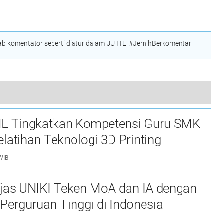
aca
Deodorant dan Nata
Pajak Aceh Resmikan
de Coco Serta Inovasi
Tax CenterJurusan
Teknologi di Desa
Bisnis PNL
Jambo Timu,
Lhokseumawe
 komentator seperti diatur dalam UU ITE. #JernihBerkomentar
nur Ingatkan untuk Berikan Pelayanan Terbaik
L Tingkatkan Kompetensi Guru SMK
elatihan Teknologi 3D Printing
WIB
njas UNIKI Teken MoA dan IA dengan
Perguruan Tinggi di Indonesia