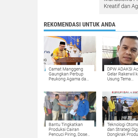
Kreatif dan A
REKOMENDASI UNTUK ANDA
Camat Manggeng
DPW ADAKSI A
Gaungkan Perbup
Gelar Rakerwil k
Peukong Agama dan
Usung Tema
Wacana Jam Malam
Kesejahteraan 
Siswa Saat
dan Penguatan
Penutupan MTQ
Organisasi
Bantu Tingkatkan
Teknologi Otoma
Produksi Cairan
dan Strategi Dig
Pencuci Piring, Dosen
Dongkrak Produ