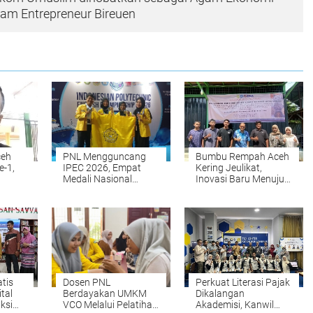
gam Entrepreneur Bireuen
ceh
PNL Mengguncang
Bumbu Rempah Aceh
e-1,
IPEC 2026, Empat
Kering Jeulikat,
Medali Nasional
Inovasi Baru Menuju
Dosen
Dibawa Pulang dari
Ekonomi Kreatif
Surabaya
Lhokseumawe
tis
Dosen PNL
Perkuat Literasi Pajak
ital
Berdayakan UMKM
Dikalangan
ksi
VCO Melalui Pelatihan
Akademisi, Kanwil