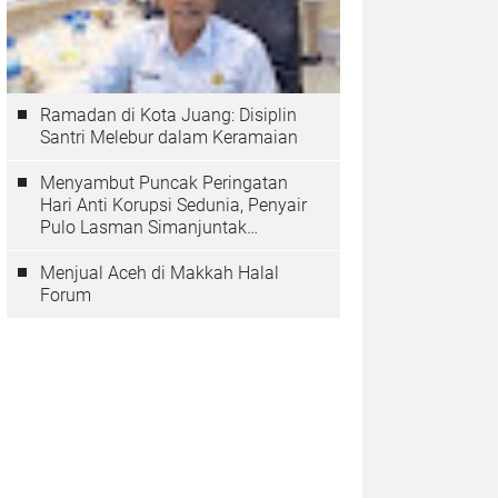
Ramadan di Kota Juang: Disiplin
Santri Melebur dalam Keramaian
Menyambut Puncak Peringatan
Hari Anti Korupsi Sedunia, Penyair
Pulo Lasman Simanjuntak
Menurunkan Tiga Sajak Soroti
Korupsi di Indonesia
Menjual Aceh di Makkah Halal
Forum