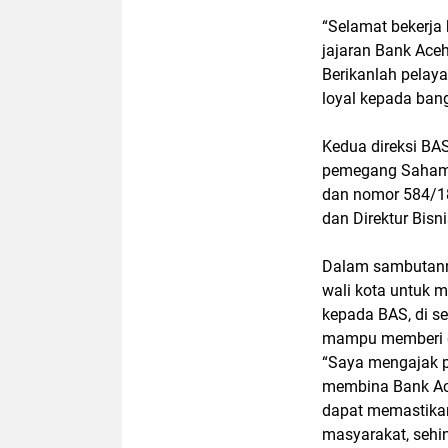
“Selamat bekerja
jajaran Bank Aceh
Berikanlah pelaya
loyal kepada ban
Kedua direksi BAS
pemegang Saham 
dan nomor 584/18
dan Direktur Bisn
Dalam sambutann
wali kota untuk 
kepada BAS, di s
mampu memberi d
“Saya mengajak p
membina Bank Ace
dapat memastikan
masyarakat, seh