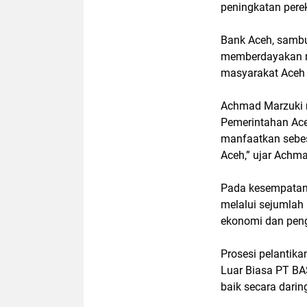
peningkatan pere
Bank Aceh, samb
memberdayakan m
masyarakat Aceh s
Achmad Marzuki m
Pemerintahan Aceh
manfaatkan sebe
Aceh,” ujar Achm
Pada kesempatan 
melalui sejumlah
ekonomi dan peng
Prosesi pelanti
Luar Biasa PT BAS
baik secara darin