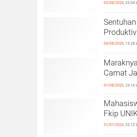
05/08/2026,
22:04 
Sentuhan 
Produktiv
04/08/2026,
13:28 
Maraknya
Camat Ja
Kewaspa
01/08/2026,
23:16 
Mahasisw
Fkip UNIK
31/07/2026,
22:12 