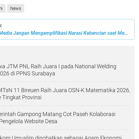
mi
News
:
AJI Indonesia: Media Jangan Mengamplifikasi Narasi Kebencian saat Memberitakan Pengungsi Etnis Rohingya
a JTM PNL Raih Juara I pada National Welding
2026 di PPNS Surabaya
 MTsN 11 Bireuen Raih Juara OSN-K Matematika 2026,
 Tingkat Provinsi
rintah Gampong Matang Cot Paseh Kolaborasi
engelola Website Desa
kom Umuslim dinobatkan sebagai Agam Ekonomi