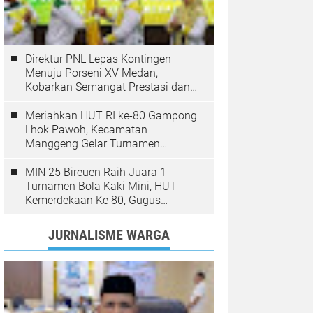
Direktur PNL Lepas Kontingen
Menuju Porseni XV Medan,
Kobarkan Semangat Prestasi dan
Sportivitas
Meriahkan HUT RI ke-80 Gampong
Lhok Pawoh, Kecamatan
Manggeng Gelar Turnamen
Sepakbola. Ini Pesan Camat
MIN 25 Bireuen Raih Juara 1
Turnamen Bola Kaki Mini, HUT
Kemerdekaan Ke 80, Gugus
Jangka
JURNALISME WARGA