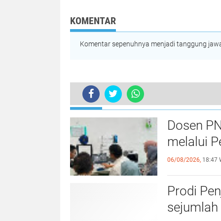
PNL Serahkan Mesin
VCOdi Rumoh B
Aplikasi Otomatisasi
Hasan-Savvas
kepada Pelaku UMKM
KOMENTAR
di Aceh Utara
Komentar sepenuhnya menjadi tanggung jawab
TERKINI
Lantik Direksi BAS, Penjabat Guber
Dosen PN
melalui P
06/08/2026,
18:47 
Prodi Pe
sejumlah 