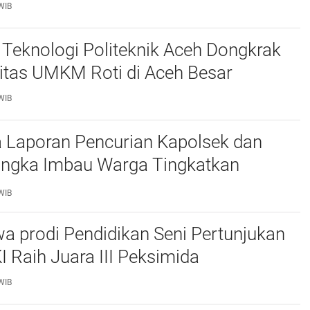
WIB
Teknologi Politeknik Aceh Dongkrak
itas UMKM Roti di Aceh Besar
WIB
 Laporan Pencurian Kapolsek dan
ngka Imbau Warga Tingkatkan
daan
WIB
a prodi Pendidikan Seni Pertunjukan
I Raih Juara III Peksimida
WIB