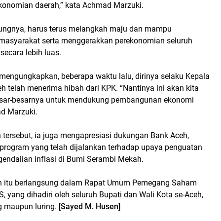
konomian daerah,” kata Achmad Marzuki.
ungnya, harus terus melangkah maju dan mampu
asyarakat serta menggerakkan perekonomian seluruh
ecara lebih luas.
engungkapkan, beberapa waktu lalu, dirinya selaku Kepala
 telah menerima hibah dari KPK. “Nantinya ini akan kita
sar-besarnya untuk mendukung pembangunan ekonomi
ad Marzuki.
tersebut, ia juga mengapresiasi dukungan Bank Aceh,
 program yang telah dijalankan terhadap upaya penguatan
endalian inflasi di Bumi Serambi Mekah.
kan itu berlangsung dalam Rapat Umum Pemegang Saham
, yang dihadiri oleh seluruh Bupati dan Wali Kota se-Aceh,
g maupun luring.
[Sayed M. Husen]