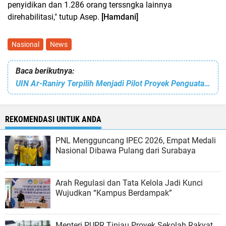
penyidikan dan 1.286 orang terssngka lainnya
direhabilitasi," tutup Asep.
[Hamdani]
Nasional
News
Baca berikutnya:
UIN Ar-Raniry Terpilih Menjadi Pilot Proyek Penguatan Kapabilitas SPI PTKN 2024
REKOMENDASI UNTUK ANDA
PNL Mengguncang IPEC 2026, Empat Medali
Nasional Dibawa Pulang dari Surabaya
Arah Regulasi dan Tata Kelola Jadi Kunci
Wujudkan “Kampus Berdampak”
Menteri PUPR Tinjau Proyek Sekolah Rakyat