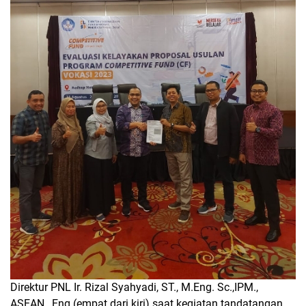
Direktur PNL Ir. Rizal Syahyadi, ST., M.Eng. Sc.,IPM.,
ASEAN., Eng (empat dari kiri) saat kegiatan tandatangan