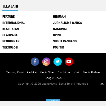
JELAJAHI
FEATURE
HIBURAN
INTERNASIONAL
JURNALISME WARGA
KESEHATAN
NASIONAL
OLAHRAGA
OPINI
PENDIDIKAN
SUDUT PANDANG
TEKNOLOGI
POLITIK
Tentang Kami
Redaksi
Media Siber
Disclaimer
Karir
Media Partner
Google News
Copyright ©
2026 JuangNews - Berita Terkini Indonesia
Close
x