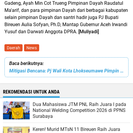
Gadeng, Ayah Min Cot Trueng Pimpinan Dayah Raudatul
Ma'arif, dan para pimpinan Dayah dari berbagai kabupaten
selain pimpinan Dayah dan santri hadir juga PJ Bupati
Bireuen Aulia Sofyan, Ph.D, Mantap Gubernur Aceh Irwandi
Yusuf dan Darwati Anggota DPRA.
[Muliyadi]
Daerah
News
Baca berikutnya:
Mitigasi Bencana: Pj Wali Kota Lhokseumawe Pimpin Pengecekan Aliran Sungai
REKOMENDASI UNTUK ANDA
Dua Mahasiswa JTM PNL Raih Juara I pada
National Welding Competition 2026 di PPNS
Surabaya
Keren! Murid MTsN 11 Bireuen Raih Juara