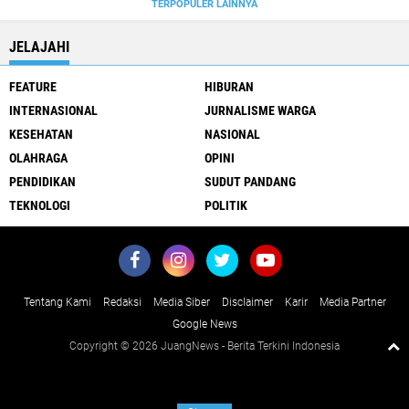
TERPOPULER LAINNYA
JELAJAHI
FEATURE
HIBURAN
INTERNASIONAL
JURNALISME WARGA
KESEHATAN
NASIONAL
OLAHRAGA
OPINI
PENDIDIKAN
SUDUT PANDANG
TEKNOLOGI
POLITIK
Tentang Kami
Redaksi
Media Siber
Disclaimer
Karir
Media Partner
Google News
Copyright ©
2026 JuangNews - Berita Terkini Indonesia