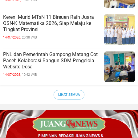
15/07/2026,
19:02 WIB
Keren! Murid MTsN 11 Bireuen Raih Juara
OSN-K Matematika 2026, Siap Melaju ke
Tingkat Provinsi
14/07/2026,
20:38 WIB
PNL dan Pemerintah Gampong Matang Cot
Paseh Kolaborasi Bangun SDM Pengelola
Website Desa
14/07/2026,
10:42 WIB
LIHAT SEMUA