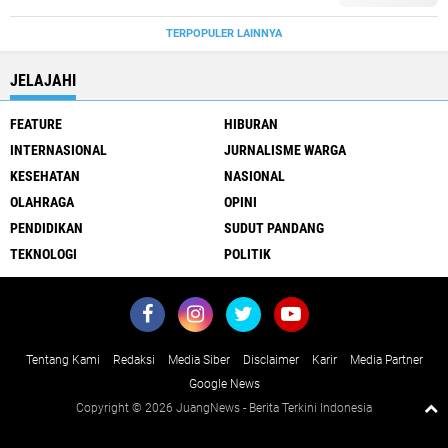
TERPOPULER LAINNYA
JELAJAHI
FEATURE
HIBURAN
INTERNASIONAL
JURNALISME WARGA
KESEHATAN
NASIONAL
OLAHRAGA
OPINI
PENDIDIKAN
SUDUT PANDANG
TEKNOLOGI
POLITIK
Tentang Kami
Redaksi
Media Siber
Disclaimer
Karir
Media Partner
Google News
Copyright ©
2026 JuangNews - Berita Terkini Indonesia