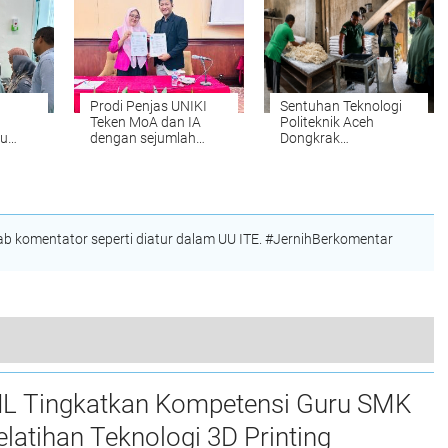
Prodi Penjas UNIKI
Sentuhan Teknologi
Teken MoA dan IA
Politeknik Aceh
ru
dengan sejumlah
Dongkrak
atihan
Perguruan Tinggi di
Produktivitas UMKM
nting
Indonesia
Roti di Aceh Besar
 komentator seperti diatur dalam UU ITE. #JernihBerkomentar
is terhadap Jamaah Itikaf Masjid Al Aqsha
L Tingkatkan Kompetensi Guru SMK
elatihan Teknologi 3D Printing