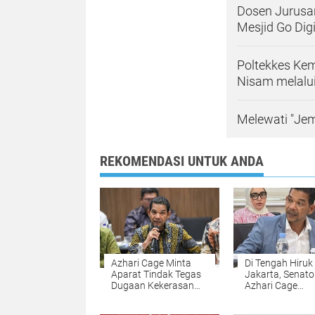
Dosen Jurusa
Mesjid Go Digi
Poltekkes Kem
Nisam melalui
Melewati "Jem
REKOMENDASI UNTUK ANDA
Azhari Cage Minta
Di Tengah Hiruk
Aparat Tindak Tegas
Jakarta, Senato
Dugaan Kekerasan
Azhari Cage
Terhadap Warga Aceh
Pulangkan Jen
di Jawa Barat
Warga Bireuen