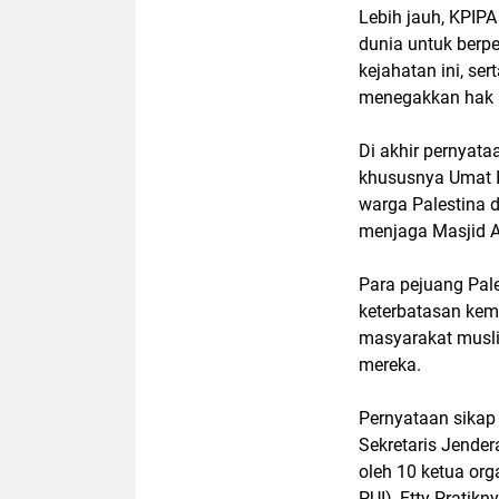
Lebih jauh, KPI
dunia untuk berp
kejahatan ini, s
menegakkan hak r
Di akhir pernyata
khususnya Umat 
warga Palestina 
menjaga Masjid A
Para pejuang Pale
keterbatasan kem
masyarakat musli
mereka.
Pernyataan sikap
Sekretaris Jender
oleh 10 ketua orga
PUI), Etty Prati