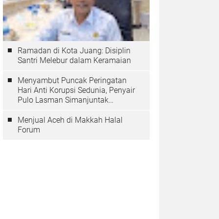
Ramadan di Kota Juang: Disiplin
Santri Melebur dalam Keramaian
Menyambut Puncak Peringatan
Hari Anti Korupsi Sedunia, Penyair
Pulo Lasman Simanjuntak
Menurunkan Tiga Sajak Soroti
Korupsi di Indonesia
Menjual Aceh di Makkah Halal
Forum