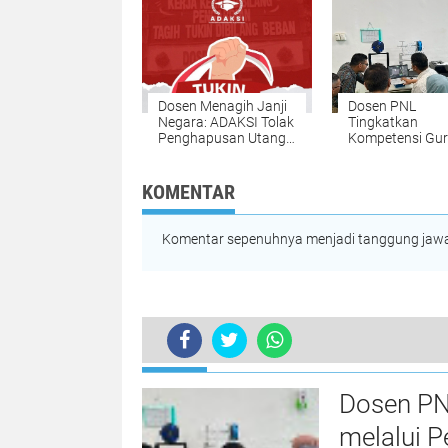
Dosen Menagih Janji
Dosen PNL
Negara: ADAKSI Tolak
Tingkatkan
Penghapusan Utang
Kompetensi Gu
Tukin 2020–2024
SMK melalui Pel
Teknologi 3D Pri
KOMENTAR
Komentar sepenuhnya menjadi tanggung jawab
TERKINI
KPIPA Kecam Serangan Tentara Zion
Dosen PN
melalui P