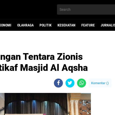
KONOMI
OLAHRAGA
POLITIK
KESEHATAN
FEATURE
JURNALI
gan Tentara Zionis
tikaf Masjid Al Aqsha
Komentar (
)