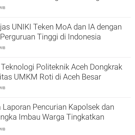
WIB
njas UNIKI Teken MoA dan IA dengan
Perguruan Tinggi di Indonesia
WIB
Teknologi Politeknik Aceh Dongkrak
itas UMKM Roti di Aceh Besar
WIB
 Laporan Pencurian Kapolsek dan
ngka Imbau Warga Tingkatkan
daan
WIB