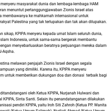
PA menyeru masyarakat dunia dan lembaga-lembaga HAM
eran menuntut pertanggungjawaban Zionis Israel atas
erta membawanya ke mahkamah internasional untuk
akyat Palestina yang tak terlupakan dan tak akan dilupakan.
an sikap, KPIPA menyeru kepada umat Islam seluruh dunia,
Islam Indonesia, untuk sama-sama bergerak membantu
dengan menyebarluaskan beratnya perjuangan mereka dalam
l-Aqsha.
stina melawan penjajah Zionis Israel dengan segala
ampuan yang dimiliki. Karena itu, KPIPA menyeru
m untuk memberikan dukungan doa dan donasi terbaik bagi
 ditandatangani oleh Ketua KPIPA, Nurjanah Hulwani dan
al KPIPA, Sinta Santi. Selain itu penandatanganan dilakukan
nisasi pendiri KPIPA, yaitu Iroh Siti Zahroh (Ketua PP. Wanita
knyowati (Ketua Umum Salimah), Nurliati Ahmad (Ketua Umum