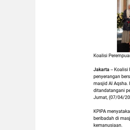
Koalisi Perempuan
Jakarta
-- Koalis
penyerangan berse
masjid Al Aqsha. 
ditandatangani p
Jumat, (07/04/2
KPIPA menyataka
beribadah di mas
kemanusiaan.