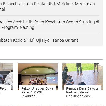
n Bisnis PNL Latih Pelaku UMKM Kuliner Meunasah
tal
enkes Aceh Latih Kader Kesehatan Cegah Stunting di
 Program "Gasting"
batan Kepala Hiu": Uji Nyali Tanpa Garansi
 Pikuk
Rektor Unsulbar Buka
Pemuda Desa Balocci
r
Raker ADAKSI,
Perkuat Literasi
Tekankan
Lingkungan dan
azah
Responsivitas dan
Ekonomi Hijau melalui
Kinerja Dosen
Edukasi Lingkungan