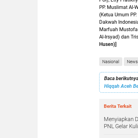
PP. Muslimat Al-W
(Ketua Umum PP. 
Dakwah Indonesia)
Marfuah Mustofa 
Al-Irsyad) dan Tr
Husen)]
Nasional
News
Baca berikutnya
Hiqqah Aceh Be
Berita Terkait
Menyiapkan Di
PNL Gelar Ku