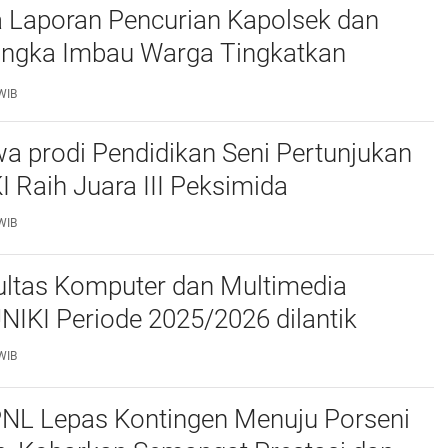
 Laporan Pencurian Kapolsek dan
ngka Imbau Warga Tingkatkan
daan
WIB
a prodi Pendidikan Seni Pertunjukan
I Raih Juara III Peksimida
WIB
ltas Komputer dan Multimedia
FKOM) UNIKI Periode 2025/2026 dilantik
WIB
PNL Lepas Kontingen Menuju Porseni