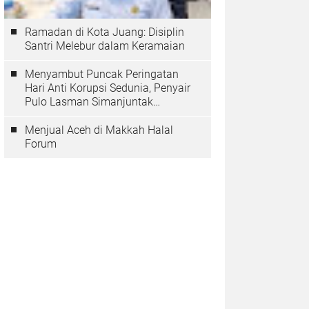
Ramadan di Kota Juang: Disiplin
Santri Melebur dalam Keramaian
Menyambut Puncak Peringatan
Hari Anti Korupsi Sedunia, Penyair
Pulo Lasman Simanjuntak
Menurunkan Tiga Sajak Soroti
Korupsi di Indonesia
Menjual Aceh di Makkah Halal
Forum