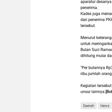
aparatur desanya
penerima.
Kades juga mena
dari penerima PK
tersebut.
Menurut keterang
untuk meringank
Bulan Suci Rama
dihitung mulai d
"Per bulannya Rp
ribu.jumlah orang
Kegiatan tersebu
unsur lainnya.
[Bo
Daerah
News