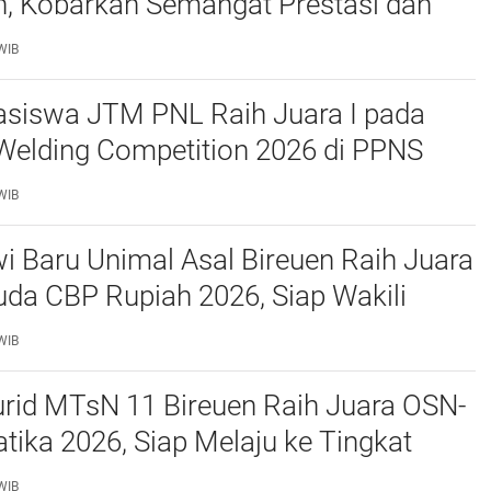
, Kobarkan Semangat Prestasi dan
as
WIB
siswa JTM PNL Raih Juara I pada
Welding Competition 2026 di PPNS
WIB
 Baru Unimal Asal Bireuen Raih Juara
da CBP Rupiah 2026, Siap Wakili
awe ke Tingkat Nasional
WIB
urid MTsN 11 Bireuen Raih Juara OSN-
ika 2026, Siap Melaju ke Tingkat
WIB