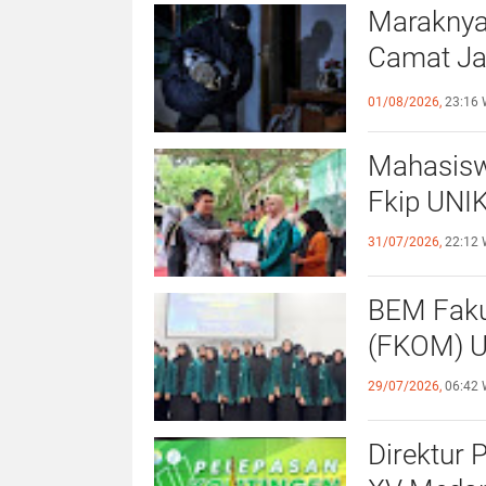
Maraknya
Camat Ja
Kewaspa
01/08/2026,
23:16 
Mahasisw
Fkip UNIK
31/07/2026,
22:12 
BEM Faku
(
29/07/2026,
06:42 
Direktur 