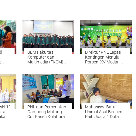
i
BEM Fakultas
Direktur PNL Lepas
Komputer dan
Kontingen Menuju
p
Multimedia (FKOM)
Porseni XV Medan,
 III
UNIKI Periode
Kobarkan Semangat
2025/2026 dilantik
Prestasi dan
Sportivitas
TsN 11
PNL dan Pemerintah
Mahasiswi Baru
ara
Gampong Matang
Unimal Asal Bireuen
ika
Cot Paseh Kolaborasi
Raih Juara 1 Duta
ju ke
Bangun SDM
Muda CBP Rupiah
Pengelola Website
2026, Siap Wakili
Desa
Lhokseumawe ke