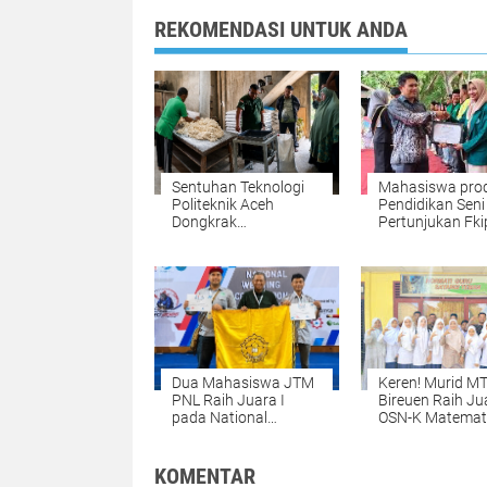
REKOMENDASI UNTUK ANDA
Sentuhan Teknologi
Mahasiswa prod
Politeknik Aceh
Pendidikan Seni
Dongkrak
Pertunjukan Fki
Produktivitas UMKM
UNIKI Raih Juara
Roti di Aceh Besar
Peksimida
Dua Mahasiswa JTM
Keren! Murid M
PNL Raih Juara I
Bireuen Raih Ju
pada National
OSN-K Matemat
Welding Competition
2026, Siap Mela
2026 di PPNS
Tingkat Provinsi
Surabaya
KOMENTAR