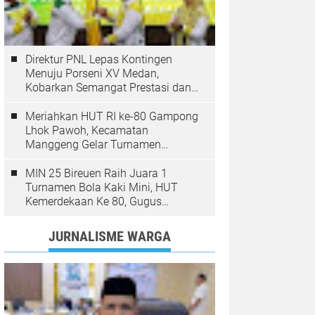
Direktur PNL Lepas Kontingen
Menuju Porseni XV Medan,
Kobarkan Semangat Prestasi dan
Sportivitas
Meriahkan HUT RI ke-80 Gampong
Lhok Pawoh, Kecamatan
Manggeng Gelar Turnamen
Sepakbola. Ini Pesan Camat
MIN 25 Bireuen Raih Juara 1
Turnamen Bola Kaki Mini, HUT
Kemerdekaan Ke 80, Gugus
Jangka
JURNALISME WARGA