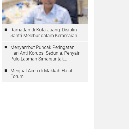
Ramadan di Kota Juang: Disiplin
Santri Melebur dalam Keramaian
Menyambut Puncak Peringatan
Hari Anti Korupsi Sedunia, Penyair
Pulo Lasman Simanjuntak
Menurunkan Tiga Sajak Soroti
Korupsi di Indonesia
Menjual Aceh di Makkah Halal
Forum