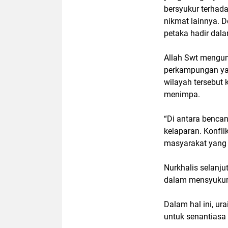
bersyukur terhad
nikmat lainnya. 
petaka hadir dal
Allah Swt mengu
perkampungan yan
wilayah tersebut 
menimpa.
“Di antara benca
kelaparan. Konfli
masyarakat yang 
Nurkhalis selanj
dalam mensyukuri
Dalam hal ini, u
untuk senantiasa