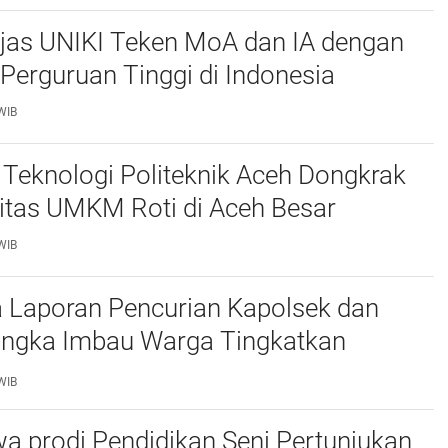
njas UNIKI Teken MoA dan IA dengan
Perguruan Tinggi di Indonesia
WIB
Teknologi Politeknik Aceh Dongkrak
itas UMKM Roti di Aceh Besar
WIB
 Laporan Pencurian Kapolsek dan
ngka Imbau Warga Tingkatkan
daan
WIB
a prodi Pendidikan Seni Pertunjukan