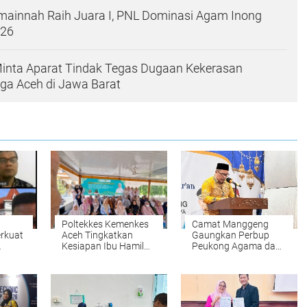
mainnah Raih Juara I, PNL Dominasi Agam Inong
026
Minta Aparat Tindak Tegas Dugaan Kekerasan
ga Aceh di Jawa Barat
Poltekkes Kemenkes
Camat Manggeng
rkuat
Aceh Tingkatkan
Gaungkan Perbup
Kesiapan Ibu Hamil
Peukong Agama dan
Lewat Kalender
Wacana Jam Malam
Dosen
Hitung Mundur
Siswa Saat
Persalinan Berbasis
Penutupan MTQ
Kearifan Lokal