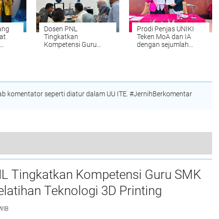
ang
Dosen PNL
Prodi Penjas UNIKI
at
Tingkatkan
Teken MoA dan IA
Kompetensi Guru
dengan sejumlah
dari
SMK melalui Pelatihan
Perguruan Tinggi di
Teknologi 3D Printing
Indonesia
 komentator seperti diatur dalam UU ITE. #JernihBerkomentar
ceh Besar: Syukur Trik Menggapai Nikmat
L Tingkatkan Kompetensi Guru SMK
elatihan Teknologi 3D Printing
WIB