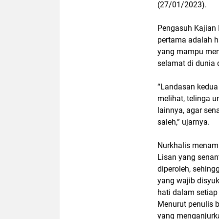
(27/01/2023).
Pengasuh Kajian 
pertama adalah ha
yang mampu menat
selamat di dunia 
“Landasan kedua 
melihat, telinga 
lainnya, agar se
saleh,” ujarnya.
Nurkhalis menamb
Lisan yang senant
diperoleh, sehin
yang wajib disyuk
hati dalam setia
Menurut penulis 
yang menganjurka