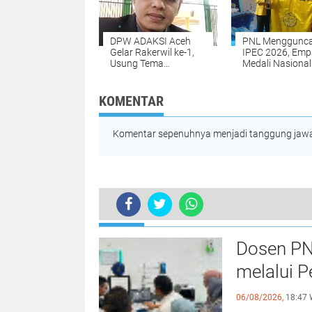
DPW ADAKSI Aceh
PNL Menggunc
Gelar Rakerwil ke-1,
IPEC 2026, Emp
Usung Tema
Medali Nasional
Kesejahteraan Dosen
Dibawa Pulang 
dan Penguatan
Surabaya
Organisasi
KOMENTAR
Komentar sepenuhnya menjadi tanggung jawab
TERKINI
Khatib Masjid Jamik Baitul Ahad A
Dosen PN
melalui P
06/08/2026,
18:47 