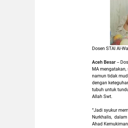
Dosen STAI Al-Was
Aceh Besar
-- Do
MA mengatakan, s
namun tidak muda
dengan keteguhan 
tubuh untuk tund
Allah Swt.
“Jadi syukur memi
Nurkhalis, dalam
Ahad Kemukiman 