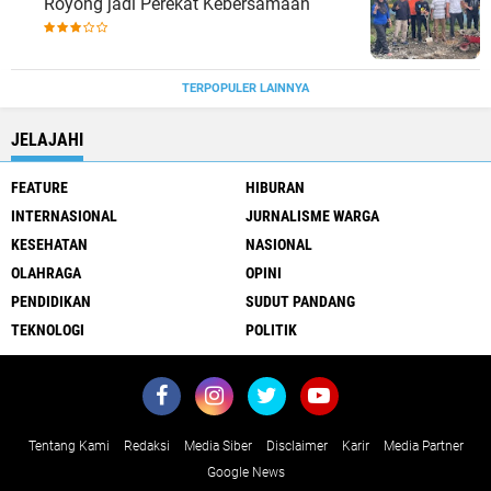
Royong jadi Perekat Kebersamaan
TERPOPULER LAINNYA
JELAJAHI
FEATURE
HIBURAN
INTERNASIONAL
JURNALISME WARGA
KESEHATAN
NASIONAL
OLAHRAGA
OPINI
PENDIDIKAN
SUDUT PANDANG
TEKNOLOGI
POLITIK
Tentang Kami
Redaksi
Media Siber
Disclaimer
Karir
Media Partner
Google News