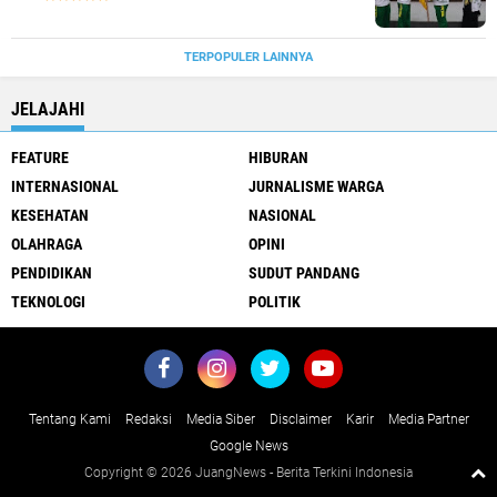
TERPOPULER LAINNYA
JELAJAHI
FEATURE
HIBURAN
INTERNASIONAL
JURNALISME WARGA
KESEHATAN
NASIONAL
OLAHRAGA
OPINI
PENDIDIKAN
SUDUT PANDANG
TEKNOLOGI
POLITIK
Tentang Kami
Redaksi
Media Siber
Disclaimer
Karir
Media Partner
Google News
Copyright ©
2026 JuangNews - Berita Terkini Indonesia