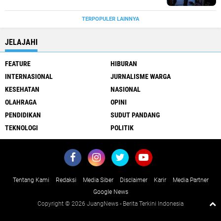
TERPOPULER LAINNYA
JELAJAHI
FEATURE
HIBURAN
INTERNASIONAL
JURNALISME WARGA
KESEHATAN
NASIONAL
OLAHRAGA
OPINI
PENDIDIKAN
SUDUT PANDANG
TEKNOLOGI
POLITIK
Tentang Kami
Redaksi
Media Siber
Disclaimer
Karir
Media Partner
Google News
Copyright ©
2026 JuangNews - Berita Terkini Indonesia