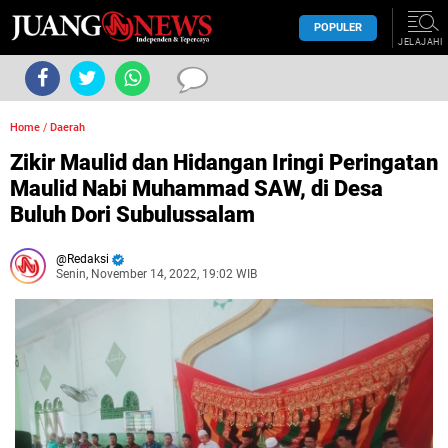
POPULER
JELAJAHI
Home
/
Daerah
Zikir Maulid dan Hidangan Iringi Peringatan
Maulid Nabi Muhammad SAW, di Desa
Buluh Dori Subulussalam
Redaksi
Senin, November 14, 2022, 19:02 WIB