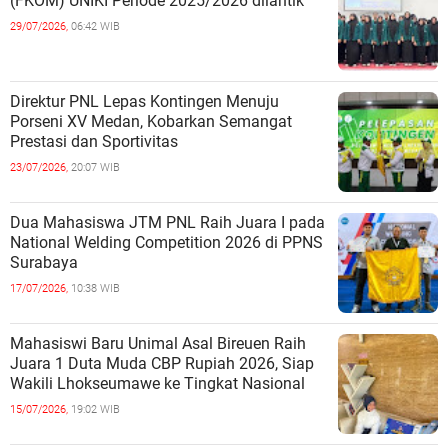
(FKOM) UNIKI Periode 2025/2026 dilantik
29/07/2026,
06:42 WIB
Direktur PNL Lepas Kontingen Menuju
Porseni XV Medan, Kobarkan Semangat
Prestasi dan Sportivitas
23/07/2026,
20:07 WIB
Dua Mahasiswa JTM PNL Raih Juara I pada
National Welding Competition 2026 di PPNS
Surabaya
17/07/2026,
10:38 WIB
Mahasiswi Baru Unimal Asal Bireuen Raih
Juara 1 Duta Muda CBP Rupiah 2026, Siap
Wakili Lhokseumawe ke Tingkat Nasional
15/07/2026,
19:02 WIB