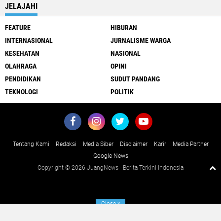
JELAJAHI
FEATURE
HIBURAN
INTERNASIONAL
JURNALISME WARGA
KESEHATAN
NASIONAL
OLAHRAGA
OPINI
PENDIDIKAN
SUDUT PANDANG
TEKNOLOGI
POLITIK
Tentang Kami
Redaksi
Media Siber
Disclaimer
Karir
Media Partner
Google News
Copyright ©
2026 JuangNews - Berita Terkini Indonesia
Close
x