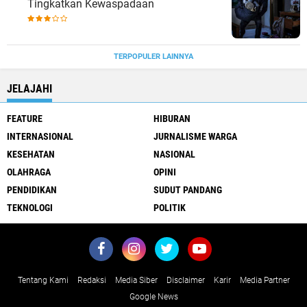
Tingkatkan Kewaspadaan
TERPOPULER LAINNYA
JELAJAHI
FEATURE
HIBURAN
INTERNASIONAL
JURNALISME WARGA
KESEHATAN
NASIONAL
OLAHRAGA
OPINI
PENDIDIKAN
SUDUT PANDANG
TEKNOLOGI
POLITIK
Tentang Kami
Redaksi
Media Siber
Disclaimer
Karir
Media Partner
Google News