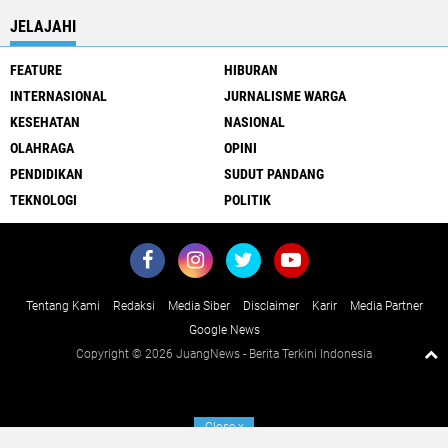
JELAJAHI
FEATURE
HIBURAN
INTERNASIONAL
JURNALISME WARGA
KESEHATAN
NASIONAL
OLAHRAGA
OPINI
PENDIDIKAN
SUDUT PANDANG
TEKNOLOGI
POLITIK
Tentang Kami
Redaksi
Media Siber
Disclaimer
Karir
Media Partner
Google News
Copyright ©
2026 JuangNews - Berita Terkini Indonesia
Close
x