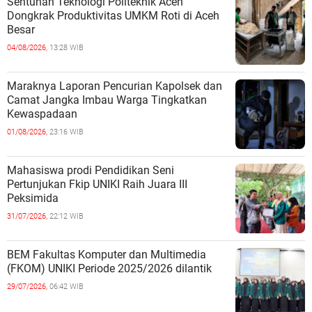
Sentuhan Teknologi Politeknik Aceh
Dongkrak Produktivitas UMKM Roti di Aceh
Besar
04/08/2026,
13:28 WIB
Maraknya Laporan Pencurian Kapolsek dan
Camat Jangka Imbau Warga Tingkatkan
Kewaspadaan
01/08/2026,
23:16 WIB
Mahasiswa prodi Pendidikan Seni
Pertunjukan Fkip UNIKI Raih Juara III
Peksimida
31/07/2026,
22:12 WIB
BEM Fakultas Komputer dan Multimedia
(FKOM) UNIKI Periode 2025/2026 dilantik
29/07/2026,
06:42 WIB