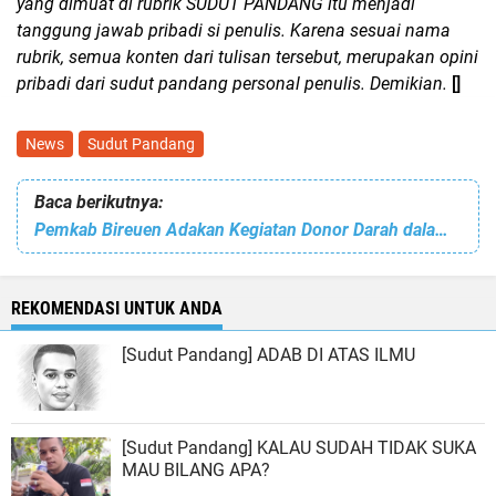
yang dimuat di rubrik SUDUT PANDANG itu menjadi
tanggung jawab pribadi si penulis. Karena sesuai nama
rubrik, semua konten dari tulisan tersebut, merupakan opini
pribadi dari sudut pandang personal penulis. Demikian.
[]
News
Sudut Pandang
Baca berikutnya:
Pemkab Bireuen Adakan Kegiatan Donor Darah dalam Rangka Hari Jadi. 123 Kantong Terkumpul
REKOMENDASI UNTUK ANDA
[Sudut Pandang] ADAB DI ATAS ILMU
[Sudut Pandang] KALAU SUDAH TIDAK SUKA
MAU BILANG APA?