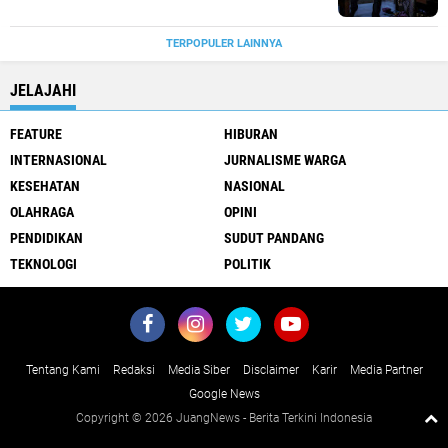
TERPOPULER LAINNYA
JELAJAHI
FEATURE
HIBURAN
INTERNASIONAL
JURNALISME WARGA
KESEHATAN
NASIONAL
OLAHRAGA
OPINI
PENDIDIKAN
SUDUT PANDANG
TEKNOLOGI
POLITIK
Tentang Kami
Redaksi
Media Siber
Disclaimer
Karir
Media Partner
Google News
Copyright ©
2026 JuangNews - Berita Terkini Indonesia