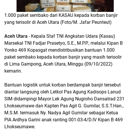
1.000 paket sembako dari KASAU kepada korban banjir
yang terisolir di Aceh Utara (Foto/M. Jafar Peunteut)
Aceh Utara
- Kepala Staf TNI Angkatan Udara (Kasau)
Marsekal TNI Fadjar Prasetyo, S.E., M.P.P., melalui Kipan B
Yonko 469 Kopasgat mendistribusikan bantuan 1.000
paket sembako kepada korban banjir yang masih terisolir
di Lima Gampong, Aceh Utara, Minggu (09/10/2022)
kemarin.
Bantuan logistik untuk korban berdampak banjir tersebut
diantar langsung oleh Letkol Pas Agung Kadisops Lanud
SIM didampingi Mayor Lek Agung Nugroho Dansatrad 231
Lhokseumawe dan Kapten Pas Agil G. Gumilar, S.S.T.Han.,
M.S.M. termasuk Ny. Nadya Agil Gumilar sebagai Ketua
PIA Ardhya Garini anak ranting 001-03-4/D.IV Kipan B 469
Lhokseumawe.