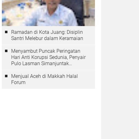
Ramadan di Kota Juang: Disiplin
Santri Melebur dalam Keramaian
Menyambut Puncak Peringatan
Hari Anti Korupsi Sedunia, Penyair
Pulo Lasman Simanjuntak
Menurunkan Tiga Sajak Soroti
Korupsi di Indonesia
Menjual Aceh di Makkah Halal
Forum