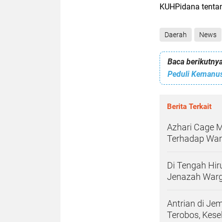
KUHPidana tentan
Daerah
News
Baca berikutnya
Berita Terkait
Azhari Cage 
Terhadap War
Di Tengah Hir
Jenazah Warg
Antrian di Je
Terobos, Kes