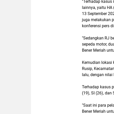
"Terhadap kasus i
lainnya, yaitu HA
13 September 2022
juga melakukan pe
konferensi pers d
"Sedangkan RJ bes
sepeda motor, dua
Bener Meriah unt
Kemudian lokasi 
Rusip, Kecamatan
lalu, dengan nila
Terhadap kasus p
(19), SI (26), dan 
"Saat ini para pe
Bener Meriah unt