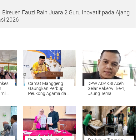
Bireuen Fauzi Raih Juara 2 Guru Inovatif pada Ajang
asi 2026
nkes
Camat Manggeng
DPW ADAKSI Aceh
n
Gaungkan Perbup
Gelar Rakerwil ke-1,
mil
Peukong Agama dan
Usung Tema
Wacana Jam Malam
Kesejahteraan Dosen
Siswa Saat
dan Penguatan
asis
Penutupan MTQ
Organisasi
Prodi Penjas UNIKI
Sentuhan Teknologi