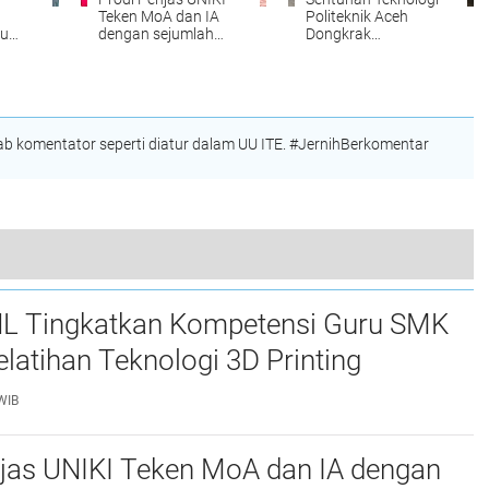
Teken MoA dan IA
Politeknik Aceh
ru
dengan sejumlah
Dongkrak
atihan
Perguruan Tinggi di
Produktivitas UMKM
nting
Indonesia
Roti di Aceh Besar
 komentator seperti diatur dalam UU ITE. #JernihBerkomentar
Polres Bener Meriah Berhasil Ungkap Dua Kasus Pencurian, Ratusan Juta Uang Korban Diamankan
L Tingkatkan Kompetensi Guru SMK
elatihan Teknologi 3D Printing
WIB
njas UNIKI Teken MoA dan IA dengan