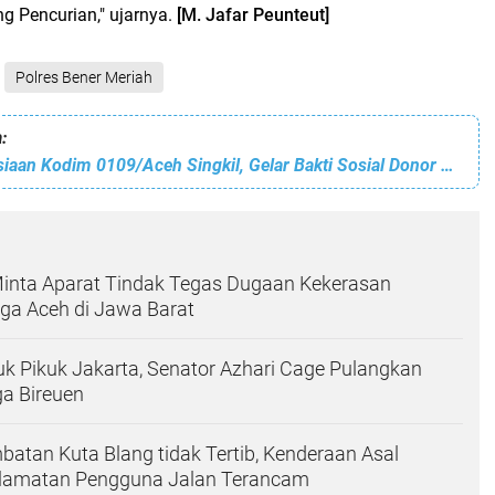
g Pencurian," ujarnya.
[M. Jafar Peunteut]
Polres Bener Meriah
:
Peduli Kemanusiaan Kodim 0109/Aceh Singkil, Gelar Bakti Sosial Donor Darah Dalam Rangka HUT TNI Ke-77
Minta Aparat Tindak Tegas Dugaan Kekerasan
ga Aceh di Jawa Barat
uk Pikuk Jakarta, Senator Azhari Cage Pulangkan
a Bireuen
mbatan Kuta Blang tidak Tertib, Kenderaan Asal
elamatan Pengguna Jalan Terancam