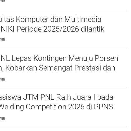
WIB
ltas Komputer dan Multimedia
FKOM) UNIKI Periode 2025/2026 dilantik
WIB
PNL Lepas Kontingen Menuju Porseni
, Kobarkan Semangat Prestasi dan
as
WIB
siswa JTM PNL Raih Juara I pada
Welding Competition 2026 di PPNS
WIB