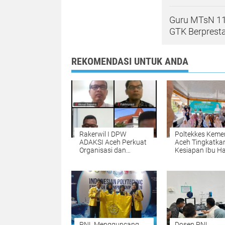
Guru MTsN 11 
GTK Berprest
REKOMENDASI UNTUK ANDA
Rakerwil I DPW
Poltekkes Keme
ADAKSI Aceh Perkuat
Aceh Tingkatka
Organisasi dan
Kesiapan Ibu Ha
Advokasi
Lewat Kalender
Kesejahteraan Dosen
Hitung Mundur
Persalinan Berb
Kearifan Lokal
PNL Mengguncang
Dosen PNL