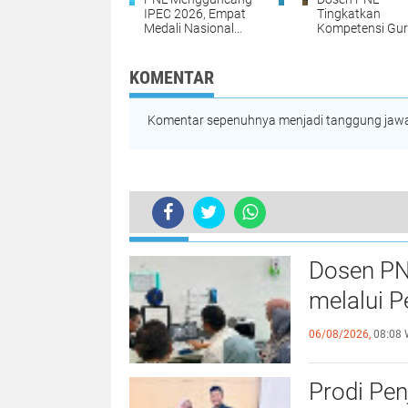
IPEC 2026, Empat
Tingkatkan
Medali Nasional
Kompetensi Gu
Dibawa Pulang dari
SMK melalui Pel
Surabaya
Teknologi 3D Pri
KOMENTAR
Komentar sepenuhnya menjadi tanggung jawab
TERKINI
Dosen PN
melalui P
06/08/2026,
08:08 
Prodi Pe