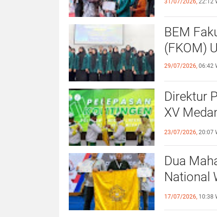
31/07/2026,
22:12 
BEM Faku
(
29/07/2026,
06:42 
Direktur 
XV Medan
Sportivit
23/07/2026,
20:07 
Dua Maha
National 
Surabaya
17/07/2026,
10:38 