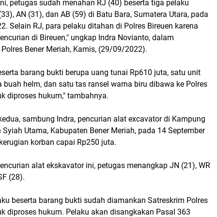
ni, petugas sudah menahan RJ (40) beserta tiga pelaku
 (33), AN (31), dan AB (59) di Batu Bara, Sumatera Utara, pada
. Selain RJ, para pelaku ditahan di Polres Bireuen karena
ncurian di Bireuen," ungkap Indra Novianto, dalam
i Polres Bener Meriah, Kamis, (29/09/2022).
erta barang bukti berupa uang tunai Rp610 juta, satu unit
 buah helm, dan satu tas ransel warna biru dibawa ke Polres
uk diproses hukum," tambahnya.
kedua, sambung Indra, pencurian alat excavator di Kampung
 Syiah Utama, Kabupaten Bener Meriah, pada 14 September
i kerugian korban capai Rp250 juta.
encurian alat ekskavator ini, petugas menangkap JN (21), WR
SF (28).
laku beserta barang bukti sudah diamankan Satreskrim Polres
uk diproses hukum. Pelaku akan disangkakan Pasal 363