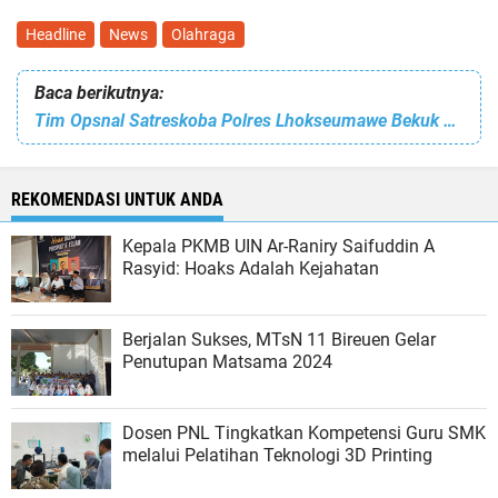
Headline
News
Olahraga
Baca berikutnya:
Tim Opsnal Satreskoba Polres Lhokseumawe Bekuk Tiga Tersangka
REKOMENDASI UNTUK ANDA
Kepala PKMB UIN Ar-Raniry Saifuddin A
Rasyid: Hoaks Adalah Kejahatan
Berjalan Sukses, MTsN 11 Bireuen Gelar
Penutupan Matsama 2024
Dosen PNL Tingkatkan Kompetensi Guru SMK
melalui Pelatihan Teknologi 3D Printing