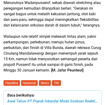
Menurutnya Wadanpussenif, sebab diawali stretching atau
peregangan kemudian dilanjutkan berlari. "Gerakan ini
sangat bagus untuk melatih kekuatan jantung, otot kaki
dan paru-paru, sehingga dapat meningkatkan fleksibilitas
dan kelancaran sirkulasi darah di dalam tubuh," terangnya.
Walaupun rute relatif simpel melewati lintas alam, yakni
perkampungan, perkebunan, menuju hutan pinus,
perbukitan, dan finish di Villa Bunda, daerah rekreasi Curug
Cinulang Mandalawangi dengan menempuh jarak sejauh
15 Km, namun tidak menyurutkan semangat peserta dari
prajurit Pussenif itu untuk sampai di garis finish, pada
Minggu 30 Januari kemarin.
[M. Jafar Peunteut]
Headline
Nasional
News
TNI
Baca berikutnya:
Awal Tahun PT Pupuk Iskandar Muda Suskses Reaktivasi PIM-1