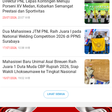
Direktur PNL Lepas Kontingen Menuju
Porseni XV Medan, Kobarkan Semangat
Prestasi dan Sportivitas
23/07/2026,
20:07 WIB
Dua Mahasiswa JTM PNL Raih Juara I pada
National Welding Competition 2026 di PPNS
Surabaya
17/07/2026,
10:38 WIB
Mahasiswi Baru Unimal Asal Bireuen Raih
Juara 1 Duta Muda CBP Rupiah 2026, Siap
Wakili Lhokseumawe ke Tingkat Nasional
15/07/2026,
19:02 WIB
LIHAT SEMUA