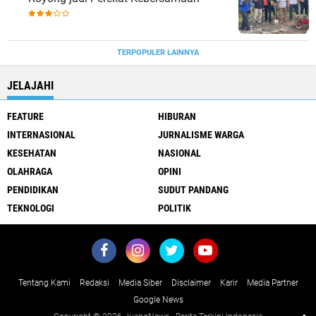
TERPOPULER LAINNYA
JELAJAHI
FEATURE
HIBURAN
INTERNASIONAL
JURNALISME WARGA
KESEHATAN
NASIONAL
OLAHRAGA
OPINI
PENDIDIKAN
SUDUT PANDANG
TEKNOLOGI
POLITIK
Tentang Kami
Redaksi
Media Siber
Disclaimer
Karir
Media Partner
Google News