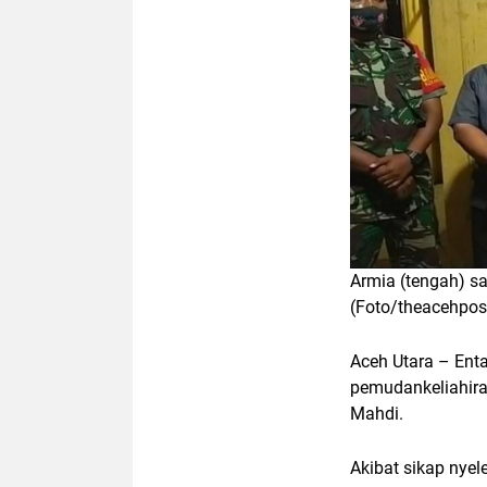
Armia (tengah) s
(Foto/theacehpos
Aceh Utara
– Enta
pemudankeliahira
Mahdi.
Akibat sikap nye