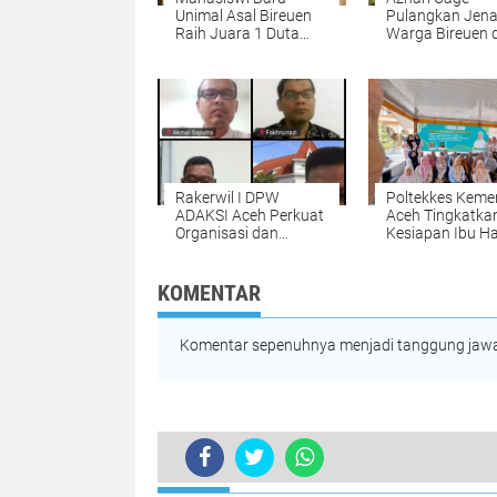
Unimal Asal Bireuen
Pulangkan Jen
Raih Juara 1 Duta
Warga Bireuen 
Muda CBP Rupiah
Dua Anaknya da
2026, Siap Wakili
Malaysia
Lhokseumawe ke
Tingkat Nasional
Rakerwil I DPW
Poltekkes Keme
ADAKSI Aceh Perkuat
Aceh Tingkatka
Organisasi dan
Kesiapan Ibu Ha
Advokasi
Lewat Kalender
Kesejahteraan Dosen
Hitung Mundur
Persalinan Berb
KOMENTAR
Kearifan Lokal
Komentar sepenuhnya menjadi tanggung jawab
TERKINI
Ada-ada Saja, Seorang Pemuda di 