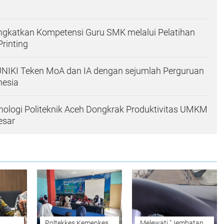
ngkatkan Kompetensi Guru SMK melalui Pelatihan
Printing
UNIKI Teken MoA dan IA dengan sejumlah Perguruan
nesia
ologi Politeknik Aceh Dongkrak Produktivitas UMKM
esar
Poltekkes Kemenkes
Melewati "Jembatan