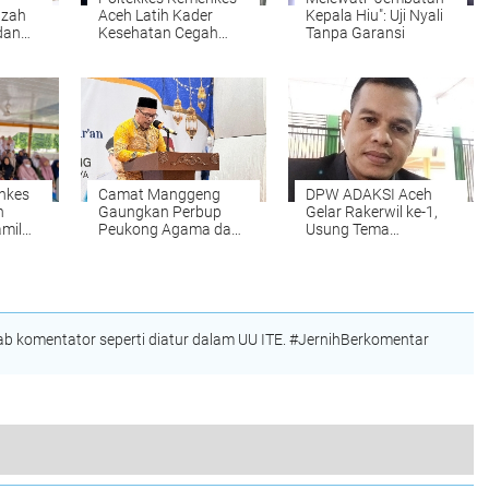
azah
Aceh Latih Kader
Kepala Hiu": Uji Nyali
dan
Kesehatan Cegah
Tanpa Garansi
ri
Stunting di Nisam
melalui Program
"Gasting"
nkes
Camat Manggeng
DPW ADAKSI Aceh
n
Gaungkan Perbup
Gelar Rakerwil ke-1,
mil
Peukong Agama dan
Usung Tema
Wacana Jam Malam
Kesejahteraan Dosen
Siswa Saat
dan Penguatan
asis
Penutupan MTQ
Organisasi
 komentator seperti diatur dalam UU ITE. #JernihBerkomentar
Aceh Utara Umumkan Dirinya sebagai Imam Mahdi