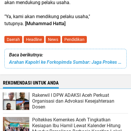
akan mendukung pelaku usaha.
"Ya, kami akan mendikung pelaku usaha,"
tutupnya.
[Muhammad Hatta]
Daerah
Headline
News
Pendidikan
Baca berikutnya:
Arahan Kapolri ke Forkopimda Sumbar: Jaga Prokes Hingga Akselerasi Vaksinasi ke Lansia
REKOMENDASI UNTUK ANDA
Rakerwil I DPW ADAKSI Aceh Perkuat
Organisasi dan Advokasi Kesejahteraan
Dosen
Poltekkes Kemenkes Aceh Tingkatkan
Kesiapan Ibu Hamil Lewat Kalender Hitung