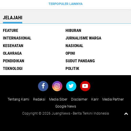
TERPOPULER LAINNYA
JELAJAHI
FEATURE
HIBURAN
INTERNASIONAL
JURNALISME WARGA
KESEHATAN
NASIONAL
OLAHRAGA
OPINI
PENDIDIKAN
SUDUT PANDANG
TEKNOLOGI
POLITIK
Tentang Kami
Redaksi
Media Siber
Disclaimer
Karir
Media Partner
Google News
Copyright ©
2026 JuangNews - Berita Terkini Indonesia